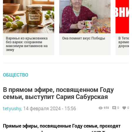
Варенье из крыжовника
Она помнит вкус Победы
В Тетюш
без варки: сохраняем
времен
максимум витаминов на
дорожн
зиму
ОБЩЕСТВО
В прямом эфире, посвященном Году
семьи, выступит Сария Сабурская
tetyushy,
14 февраля 2024 - 15:56
658
0
0
Прямые эфиры, посвященные Году семьи, проходят