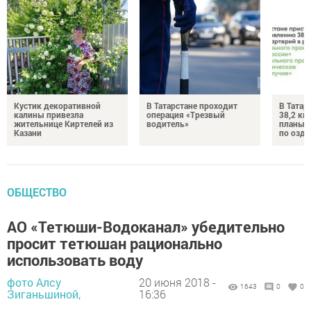
Кустик декоративной
В Татарстане проходит
В Татар
калины привезла
операция «Трезвый
38,2 км
жительнице Киртелей из
водитель»
планы 
Казани
по озд
ОБЩЕСТВО
АО «Тетюши-Водоканал» убедительно
просит тетюшан рационально
использовать воду
фото Алсу
20 июня 2018 -
1643
0
0
Зиганьшиной,
16:36