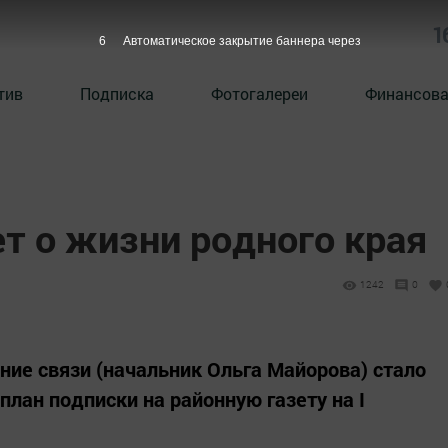
1
5
Автоматическое закрытие баннера через
тив
Подписка
Фотогалереи
Финансова
т о жизни родного края
1242
0
ние связи (начальник Ольга Майорова) стало
лан подписки на районную газету на I