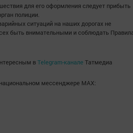
шествия для его оформления следует прибыть
орган полиции.
варийных ситуаций на наших дорогах не
 всех быть внимательными и соблюдать Правил
интересным в
Telegram-канале
Татмедиа
в национальном мессенджере MАХ: