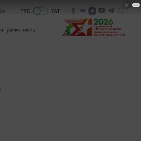
6+
РУС
ТАТ
я грамотность
0