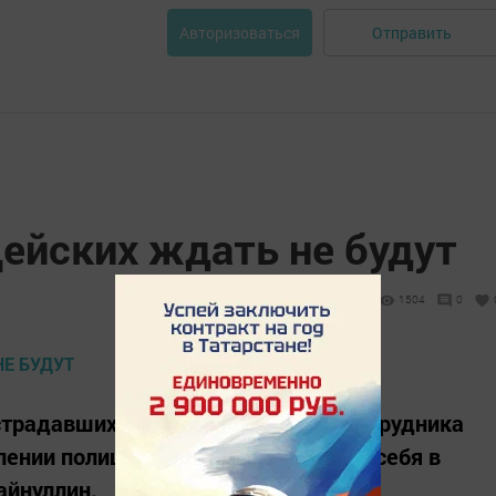
Отправить
Авторизоваться
ейских ждать не будут
1504
0
острадавших можно не вызывать сотрудника
ении полиции? Как грамотно вести себя в
айнуллин.