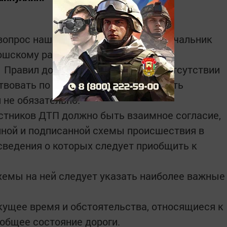
вопрос нашего читателя отвечает начальник
шскому району Рамис Фаризов:
.1 Правил дорожного движения, при отсутствии
твовать по упрощенной схеме и ждать
 не обязательно.
астников ДТП должно быть взаимное согласие,
нной и подписанной схемы происшествия в
 сведения о которых следует приобщить к
хемы на ней следует указать наиболее важные
кущее время и обстоятельства, относящиеся к
 общее состояние дороги.