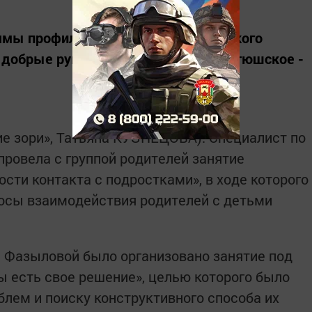
ммы профилактики насилия и жестокого
 добрые руки» прошло в КЦСОН «Тетюшское ­
ие зори», Татьяна КУЗНЕЦОВА). Специалист по
ровела с группой родителей занятие
сти контакта с подростками», в ходе которого
осы взаимодействия родителей с детьми
 Фазыловой было организовано занятие под
 есть свое решение», целью которого было
блем и поиску конструктивного способа их