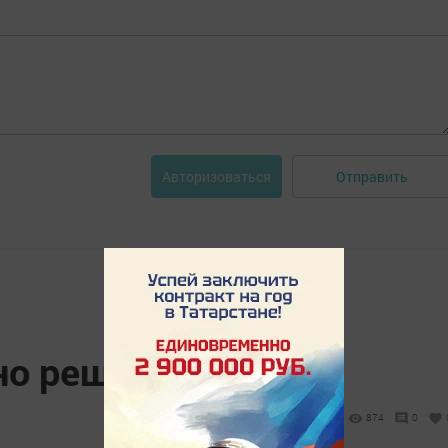
Отправить
Авторизоваться
о решить
874
0