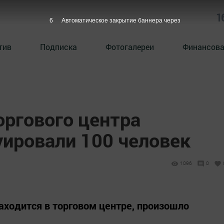
1
5
Автоматическое закрытие баннера через
тив
Подписка
Фотогалереи
Финансова
оргового центра
уировали 100 человек
1096
0
находится в торговом центре, произошло