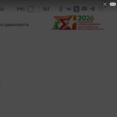
6+
РУС
ТАТ
я грамотность
0