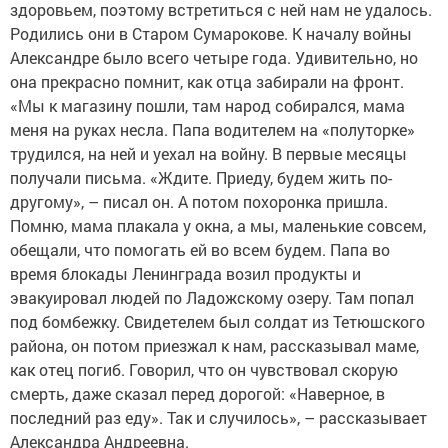
здоровьем, по­этому встретиться с ней нам не удалось.
Родились они в Старом Сумарокове. К началу войны
Александ­ре было всего четыре года. Удивительно, но
она прекрасно помнит, как отца забирали на фронт.
«Мы к магазину пошли, там народ собирался, мама
меня на руках несла. Папа водителем на «полуторке»
трудился, на ней и уехал на войну. В первые месяцы
получали письма. «Ждите. Приеду, будем жить по-
другому», – писал он. А потом похоронка пришла.
Помню, мама плакала у окна, а мы, маленькие совсем,
обещали, что помогать ей во всем будем. Папа во
время блокады Ленинграда возил продукты и
эвакуировал людей по Ладожскому озеру. Там попал
под бомбежку. Свидетелем был солдат из Тетюшского
района, он потом приезжал к нам, рассказывал маме,
как отец погиб. Говорил, что он чувствовал скорую
смерть, даже сказал перед дорогой: «Наверное, в
последний раз еду». Так и случилось», – рассказывает
Александра Андреевна.