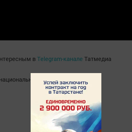
интересным в
Telegram-канале
Татмедиа
в национальном мессенджере MАХ: