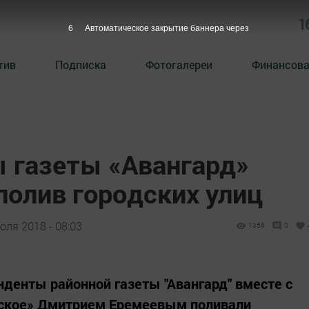
1
5
Автоматическое закрытие баннера через
тив
Подписка
Фотогалереи
Финансова
 газеты «Авангард»
полив городских улиц
юля 2018 - 08:03
1356
0
нденты районной газеты "Авангард" вместе с
кое» Дмитрием Еремеевым поливали