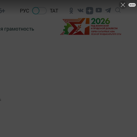
6+
РУС
ТАТ
я грамотность
4