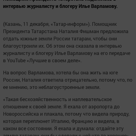
интервью журналисту и блогеру Илье Варламову.
(Казань, 11 декабря, «Татар-информ»). Помощник
Президента Татарстана Наталия Фишман предложила
отдать южные земли России татарам, чтобы они
благоустроили их. Об этом она сказала в интервью
журналисту и блогеру Илье Варламову на его передаче
в YouTube «Лучшие в своем деле».
На вопрос Варламова, хотела бы она жить на юге
России, Наталия ответила отрицательно, потому что, по
ее мнению, это неблагоустроенные земли.
«Такая бесхозяйственность и наплевательское
отношение к своей земле. Я ехала от аэропорта до
Новороссийска и плакала, потому что видела природу,
которая переплюнет Италию, Францию и видела, в
каком все состоянии. Я ехала и думала: отдайте эту
землю татарам, они бы сделали с ней что-то хорошее»,