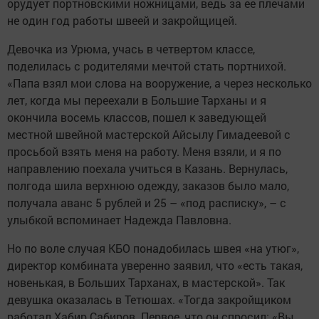
орудует портновскими ножницами, ведь за ее плечами
не один год работы швеей и закройщицей.
Девочка из Урюма, учась в четвертом классе,
поделилась с родителями мечтой стать портнихой.
«Папа взял мои слова на вооружение, а через несколько
лет, когда мы переехали в Большие Тарханы и я
окончила восемь классов, пошел к заведующей
местной швейной мас­терской Айсылу Гимадеевой с
просьбой взять меня на работу. Меня взяли, и я по
направлению поехала учиться в Казань. Вернулась,
полгода шила верхнюю одежду, заказов было мало,
получала аванс 5 рублей и 25 – «под расписку», – с
улыбкой вспоминает Надежда Павловна.
Но по воле случая КБО понадобилась швея «на утюг»,
директор комбината уверенно заявил, что «есть такая,
новенькая, в Больших Тарханах, в мастерской». Так
девушка оказалась в Тетюшах. «Тогда закройщиком
работал Хабир Сабиров. Первое, что он спросил: «Вы