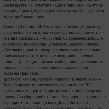
брюки шьете?» Я ответила: «Шила один раз», на что он
сказал: «Значит, будешь работать со мной», – делится
Надежда Сороковнина.
В конце 60-х годов КБО находился на улице Горького,
заказов было много, поэтому и зарплата была чуть ли
не в два раза выше – 86 рублей. Со временем девушка
выучилась на закройщицу верхней дамской одежды.
«Все закройщики были прикреплены к комплексным
приемным пунктам, которые находились в селах
района. Приемщица на месте обзванивала желающих
сделать заказ, мы выезжали», – рассказывает
Надежда Павловна.
Про таких, как она, говорят: «Идет с песней по жизни».
Пела во время творческих отчетов на сцене РДК,
выезжали с концертной программой в поля во время
посевной и уборочной страды. Регулярно выступала на
мероприятиях, посвященных Дню работников
сельского хозяйства, с сантимет­ровой лентой на шее.