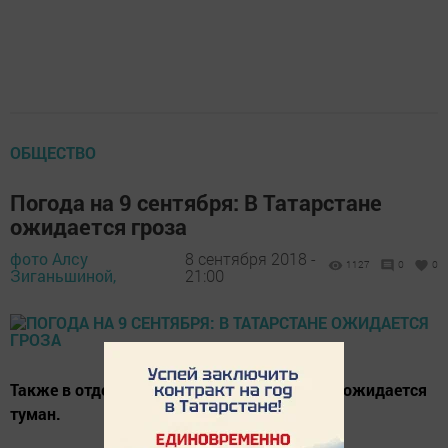
ОБЩЕСТВО
Погода на 9 сентября: В Татарстане
ожидается гроза
фото Алсу
8 сентября 2018 -
1127
0
0
Зиганьшиной,
21:00
Также в отдельных районах ночью и утром ожидается
туман.