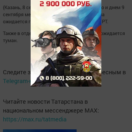
(Казань, 8 сентября, «Татар-информ»). Ночью и днем 9
сентября местами на территории Татарстана
ожидается гроза, сообщает Гидрометцентр РТ.
Также в отдельных районах ночью и утром ожидается
туман.
Следите за самым важным и интересным в
Telegram-канале
Татмедиа
Читайте новости Татарстана в
национальном мессенджере MАХ:
https://max.ru/tatmedia