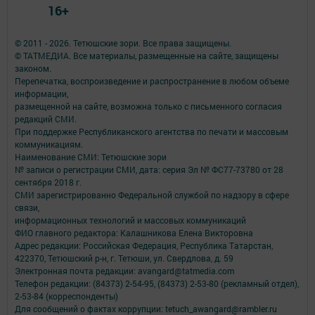
16+
© 2011 - 2026. Тетюшские зори. Все права защищены.
© ТАТМЕДИА. Все материалы, размещенные на сайте, защищены
законом.
Перепечатка, воспроизведение и распространение в любом объеме
информации,
размещенной на сайте, возможна только с письменного согласия
редакций СМИ.
При поддержке Республиканского агентства по печати и массовым
коммуникациям.
Наименование СМИ: Тетюшские зори
№ записи о регистрации СМИ, дата: серия Эл № ФС77-73780 от 28
сентября 2018 г.
СМИ зарегистрированно Федеральной службой по надзору в сфере
связи,
информационных технологий и массовых коммуникаций
ФИО главного редактора: Калашникова Елена Викторовна
Адрес редакции: Российская Федерация, Республика Татарстан,
422370, Тетюшский р-н, г. Тетюши, ул. Свердлова, д. 59
Электронная почта редакции: avangard@tatmedia.com
Телефон редакции: (84373) 2-54-95, (84373) 2-53-80 (рекламный отдел),
2-53-84 (корреспонденты)
Для сообщений о фактах коррупции: tetuch_awangard@rambler.ru