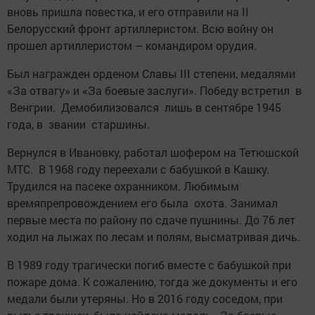
вновь пришла повестка, и его отправили на II
Белорусский фронт артиллеристом. Всю войну он
прошел артиллеристом – командиром орудия.
Был награжден орденом Славы III степени, медалями
«За отвагу» и «За боевые заслуги». ­Победу встретил в
Венгрии. Демобилизовался лишь в сентябре 1945
года, в звании старшины.
Вернулся в Ивановку, работал шофером на Тетюшской
МТС. В 1968 году переехали с бабушкой в Кашку.
Трудился на ­пасеке ­охранником. Любимым
времяпрепровождением его была охота. Занимал
первые места по району по сдаче пушнины. До 76 лет
ходил на лыжах по лесам и полям, высматривая дичь.
В 1989 году трагически погиб вместе с бабушкой при
пожаре дома. К сожалению, тогда же документы и его
медали были утеряны. Но в 2016 году соседом, при