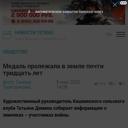
5
Автоматическое закрытие баннера через
НОВОСТИ ТЕТЮШ
16+
Газета "Авангард" - Тетюшский район
ОБЩЕСТВО
Медаль пролежала в земле почти
тридцать лет
фото: Галина
9 мая 2020 -
1510
0
0
Тазетдинова,
14:09
Художественный руководитель Кашкинского сельского
клуба Татьяна Демина собирает информацию о
земляках – участниках войны.