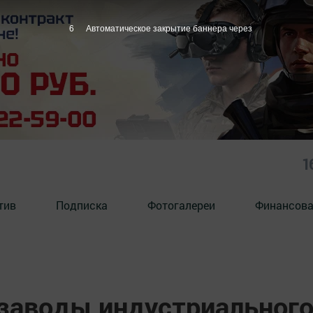
5
Автоматическое закрытие баннера через
1
тив
Подписка
Фотогалереи
Финансова
 заводы индустриальног