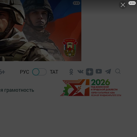
6+
РУС
ТАТ
я грамотность
о