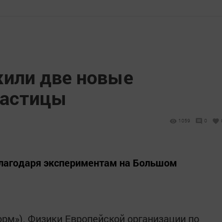
или две новые
частицы
1059
0
лагодаря экспериментам на Большом
форм»). Физики Европейской организации по