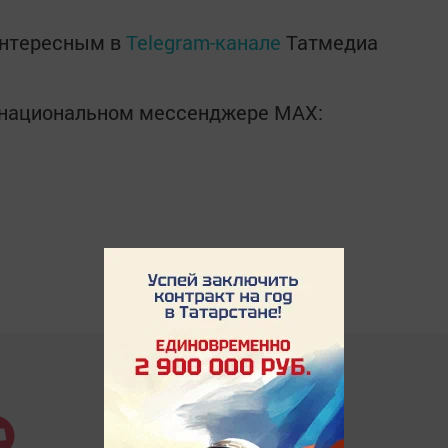
интересным в
Telegram-канале
Татмедиа
в национальном мессенджере MАХ: