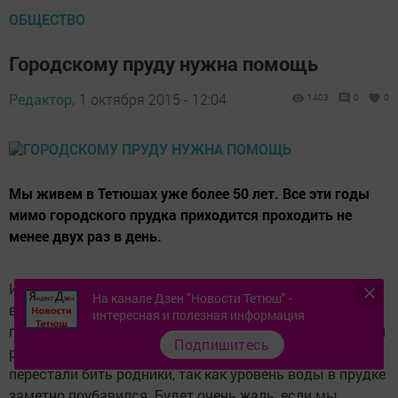
ОБЩЕСТВО
Городскому пруду нужна помощь
Редактор,
1 октября 2015 - 12:04
1403
0
0
Мы живем в Тетюшах уже более 50 лет. Все эти годы
мимо городского прудка приходится проходить не
менее двух раз в день.
И вот что я заметил: раньше в воде не было ни
На канале Дзен "Новости Тетюш" -
водорослей, ни камышей. А после того, как пруд
интересная и полезная информация
почистили (видимо, так чистили), с каждым годом этой
Подпишитесь
растительности становится все больше. Похоже, что и
перестали бить родники, так как уровень воды в прудке
заметно поубавился. Будет очень жаль, если мы