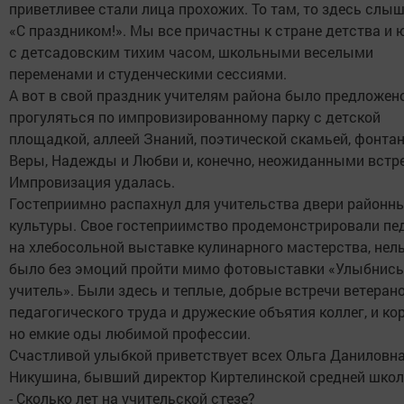
приветливее стали лица прохожих. То там, то здесь слы
«С праздником!». Мы все причастны к стране детства и 
с детсадовским тихим часом, школьными веселыми
переменами и студенческими сессиями.
А вот в свой праздник учителям района было предложен
прогуляться по импровизированному парку с детской
площадкой, аллеей Знаний, поэтической скамьей, фонта
Веры, Надежды и Любви и, конечно, неожиданными встр
Импровизация удалась.
Гостеприимно распахнул для учительства двери районн
культуры. Свое гостеприимство продемонстрировали пе
на хлебосольной выставке кулинарного мастерства, нел
было без эмоций пройти мимо фотовыставки «Улыбнись
учитель». Были здесь и теплые, добрые встречи ветеран
педагогического труда и дружеские объятия коллег, и кор
но емкие оды любимой профессии.
Счастливой улыбкой приветствует всех Ольга Даниловн
Никушина, бывший директор Киртелинской средней школ
- Сколько лет на учительской стезе?