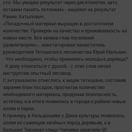
сто. Мы увидим результат через десятилетия, зато
оставим память потомкам, - нацелил на результат
Рамис Хатыпович.
«Посадочный материал выращен в достаточном
количестве. Проверен на качество и приживаемость на
новом месте. Все заявки глав поселений
удовлетворим», - констатировал заместитель
руководителя Тетюшского лесничества Юрий Малькин.
- Что необходимо, чтобы прижились молодые деревца?
- К делу относиться с душой, - с этих слов начал
инструктаж опытный лесовод.
С энтузиазмом отнеслись к акции тетюшане, составив
заранее план посадок, просчитав количество
необходимого материала, продумав безопасность,
эстетику, и в итоге появились в городе и районе новые
аллеи и парки.
К примеру, в Кильдюшеве у Дома культуры появилась
аллея из саженцев хвойных пород деревьев, а в
Больших Тарханах улицу Чапаева украсили 50