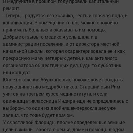
В медпункте в прошлом году провели капитальный
ремонт.
- Теперь, - радуется его хозяйка, - есть и горячая вода, и
канализация. В помещении тепло, можно спокойно
принимать больных и оказывать им помощь.
Добрые отзывы о медике я услышала и в
администрации поселения, и от директора местной
начальной школы, которая охарактеризовала ее и как
прекрасную маму четверых детей, и как активного
организатора общественных дел, будь то субботник
или концерт.
Юное поколение Абулхановых, похоже, хочет создать
новую династию медработников. Старший сын Рим
учится на третьем курсе мединститута, и если
одиннадцатиклассница Индира еще не определилась с
выбором, то один из двойняшек-первоклашек уже
заявил, что тоже будет врачом.
У счастливой Флориды вполне определенные земные
цели в жизни - забота о семье, доме и помощь людям.