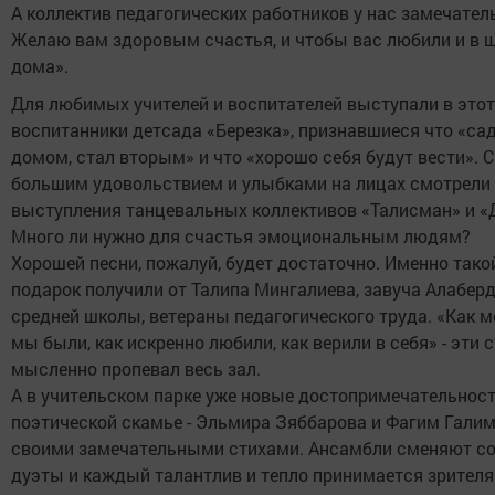
А коллектив педагогических работников у нас замечател
Желаю вам здоровым счастья, и чтобы вас любили и в ш
дома».
Для любимых учителей и воспитателей выступали в этот
воспитанники детсада «Березка», признавшиеся что «са
домом, стал вторым» и что «хорошо себя будут вести». С
большим удовольствием и улыбками на лицах смотрели
выступления танцевальных коллективов «Талисман» и «
Много ли нужно для счастья эмоциональным людям?
Хорошей песни, пожалуй, будет достаточно. Именно тако
подарок получили от Талипа Мингалиева, завуча Алабер
средней школы, ветераны педагогического труда. «Как 
мы были, как искренно любили, как верили в себя» - эти 
мысленно пропевал весь зал.
А в учительском парке уже новые достопримечательност
поэтической скамье - Эльмира Зяббарова и Фагим Галим
своими замечательными стихами. Ансамбли сменяют со
дуэты и каждый талантлив и тепло принимается зрителя