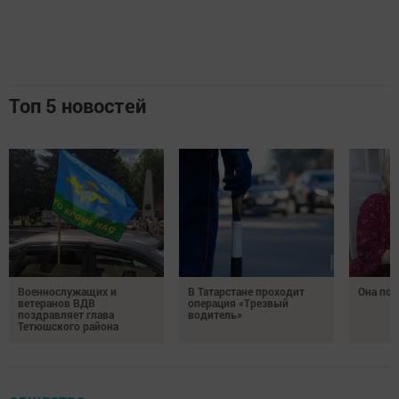
Топ 5 новостей
Военнослужащих и
В Татарстане проходит
Она по
ветеранов ВДВ
операция «Трезвый
поздравляет глава
водитель»
Тетюшского района