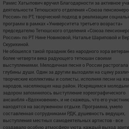
Рамис Хатыпович вручил Благодарности за активное уча
деятельности Тетюшского отделения «Союза пенсионеро
России» по РТ, творческий подход в реализации социал
программ в рамках «Университета третьего возраста»
председателю Тетюшского отделения «Союза пенсионер
России» по РТ Нине Новиковой, Наталье Шариповой и Ве
Скурихиной.
Не обошелся такой праздник без народного хора ветеран
более четверти века радующего тетюшан своими
выступлениями. Мелодичная песня о России растрогала 
глубины души. Один за другим выходили на сцену разл
творческие коллективы и солисты, исполняя песни на яз
народов, населяющих наш район. Искрящимся молодым
задором запомнилось выступление хореографического
ансамбля «Вдохновение», и не скажешь, что его участник
находятся на заслуженном отдыхе. Программа, умело
составленная сотрудниками РДК, душевность ведущих,
выступления местных самодеятельных артистов - все
создавало особую атмосферу уюта, каждый выход зрит