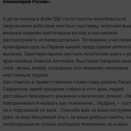
пенсионеров России».
А до ее начала в фойе РДК гости смогли полюбоваться
творческими работами местных мастериц: искусная вы
вязаные изделия притягивали взгляд и заставляли
рассматривать их более детально. Тетюшанки, участвов
кулинарном шоу на Первом канале, представили аппети
выпечку. Заинтересованно листали посетители книги о 
крае иоковца Алексея Антонова. Выставка говорила сам
себя - жизнь людей, создавших эти творения, наполнена
неустанным трудом.
Как отметил в приветственном слове глава района Рами
Сафиуллов, яркий праздник собрал в этот день людей,
достойных безмерного уважения и всяческих похвал: «Я
поворачивается назвать вас пожилыми… Мудрые, ¬- сог
он с подсказкой из зала. - Спасибо вам за ваши натруже
руки, за ваш бесценный опыт, за ваши добрые советы, та
необходимые не только молодому поколению, но и нам».