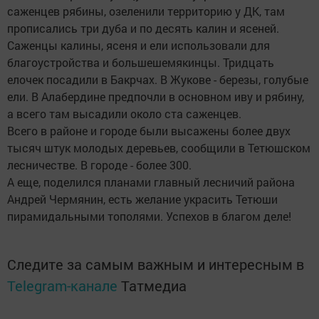
саженцев рябины, озеленили территорию у ДК, там
прописались три дуба и по десять калин и ясеней.
Саженцы калины, ясеня и ели использовали для
благоустройства и большешемякинцы. Тридцать
елочек посадили в Бакрчах. В Жукове - березы, голубые
ели. В Алабердине предпочли в основном иву и рябину,
а всего там высадили около ста саженцев.
Всего в районе и городе были высажены более двух
тысяч штук молодых деревьев, сообщили в Тетюшском
лесничестве. В городе - более 300.
А еще, поделился планами главный лесничий района
Андрей Чермянин, есть желание украсить Тетюши
пирамидальными тополями. Успехов в благом деле!
Следите за самым важным и интересным в
Telegram-канале
Татмедиа