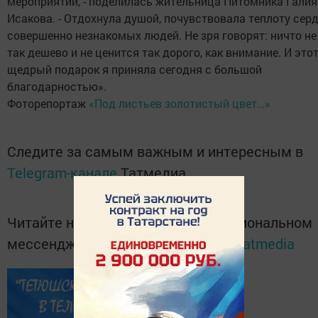
мероприятии, - поделилась жительница Питомника Галия
Исакова. - Отдохнула душой, почувствовала теплоту сер
совершенно незнакомых людей. Не зря говорят: ничто не
так дешево и не ценится так дорого, как внимание. И это
щедрый подарок я приняла сегодня с большой
благодарностью».
Фоторепортаж
«Под листьев золотистый цвет…»
Следите за самым важным и интересным в
Telegram-канале
Татмедиа
Читайте новости Татарстана в национальном
мессенджере MАХ:
https://max.ru/tatmedia