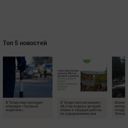
Топ 5 новостей
В Татарстане проходит
В Татарстане расчищают
Военно
операция «Трезвый
38,2 км водных артерий:
ветера
водитель»
планы и текущие работы
поздрав
по оздоровлению рек
Тетюшс