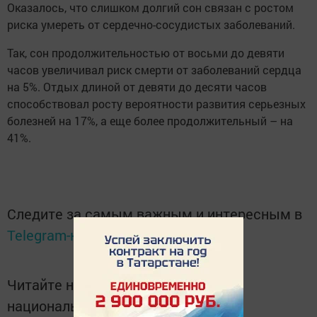
Оказалось, что слишком долгий сон связан с ростом
риска умереть от сердечно-сосудистых заболеваний.
Так, сон продолжительностью от восьми до девяти
часов увеличивал риск смерти от заболеваний сердца
на 5%. Отдых длиной от девяти до десяти часов
способствовал росту вероятности развития серьезных
болезней на 17%, а еще более продолжительный – на
41%.
Следите за самым важным и интересным в
Telegram-канале
Татмедиа
Читайте новости Татарстана в
национальном мессенджере MАХ: