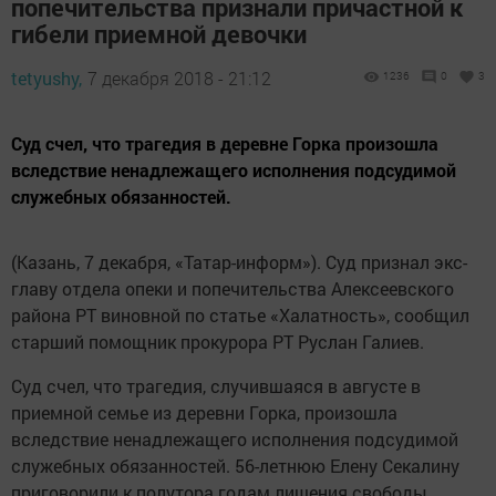
попечительства признали причастной к
гибели приемной девочки
tetyushy,
7 декабря 2018 - 21:12
1236
0
3
Суд счел, что трагедия в деревне Горка произошла
вследствие ненадлежащего исполнения подсудимой
служебных обязанностей.
(Казань, 7 декабря, «Татар-информ»). Суд признал экс-
главу отдела опеки и попечительства Алексеевского
района РТ виновной по статье «Халатность», сообщил
старший помощник прокурора РТ Руслан Галиев.
Суд счел, что трагедия, случившаяся в августе в
приемной семье из деревни Горка, произошла
вследствие ненадлежащего исполнения подсудимой
служебных обязанностей. 56-летнюю Елену Секалину
приговорили к полутора годам лишения свободы