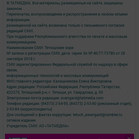
© ТАТМЕДИА. Все материалы, размещенные на сайте, защищены
законом.
Перепечатка, воспроизведение и распространение в любом объеме
информации,
размещенной на сайте, возможна только с письменного согласия
редакций СМИ.
При поддержке Республиканского агентства по печати и массовым
коммуникациям.
Наименование СМИ: Тетюшские зори
№ записи о регистрации СМИ, дата: серия Эл № ФС77-73780 от 28
сентября 2018 г.
СМИ зарегистрированно Федеральной службой по надзору в сфере
связи,
информационных технологий и массовых коммуникаций
ФИО главного редактора: Калашникова Елена Викторовна
Адрес редакции: Российская Федерация, Республика Татарстан,
422370, Тетюшский р-н, г. Тетюши, ул. Свердлова, д. 59
Электронная почта редакции: avangard@tatmedia.com
Телефон редакции: (84373) 2-54-95, (84373) 2-53-80 (рекламный отдел),
2-53-84 (корреспонденты)
Для сообщений о фактах коррупции: tetuch_awangard@rambler.ru
сетевое издание
Учредитель СМИ: АО «ТАТМЕДИА»
Антикоррупционная политика