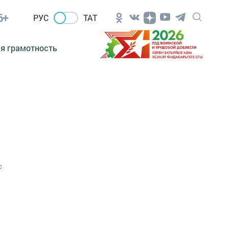
6+
РУС
ТАТ
я грамотность
0