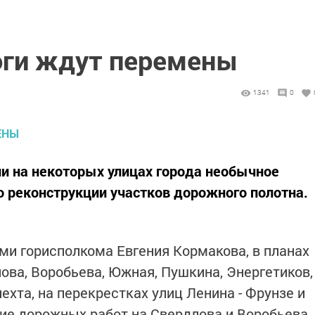
оги ждут перемены
1341
0
и на некоторых улицах города необычное
о реконструкции участков дорожного полотна.
и горисполкома Евгения Кормакова, в планах
ова, Воробьева, Южная, Пушкина, Энергетиков,
нехта, на перекрестках улиц Ленина - Фрунзе и
ние дорожных работ на Свердлова и Воробьева