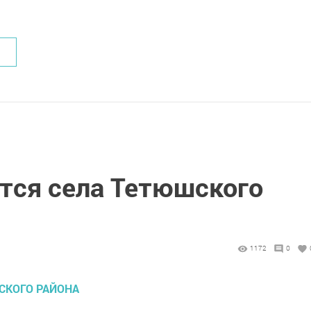
тся села Тетюшского
1172
0