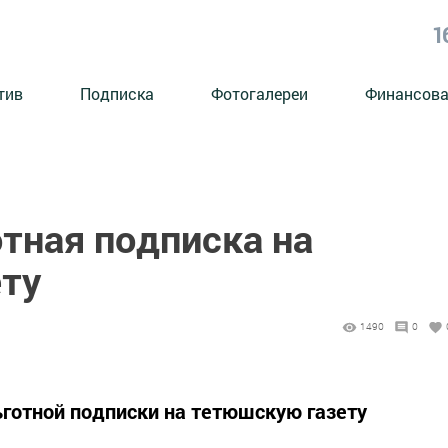
1
тив
Подписка
Фотогалереи
Финансова
тная подписка на
ту
1490
0
ьготной подписки на тетюшскую газету