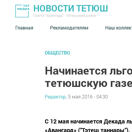
НОВОСТИ ТЕТЮШ
Газета "Авангард" - Тетюшский район
Главная
Рекламодателям
Наш коллек
ОБЩЕСТВО
Начинается льго
тетюшскую газе
Редактор,
5 мая 2016 - 04:30
С 12 мая начинается Декада л
«Авангард» ("Тэтеш таннары").