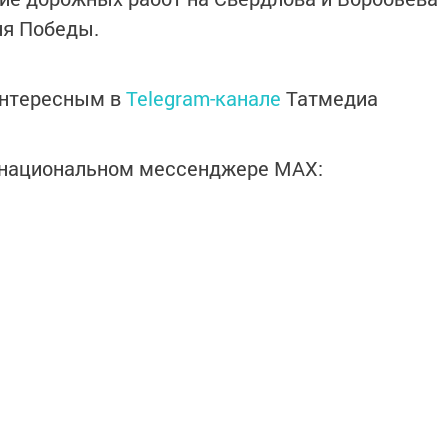
ня Победы.
интересным в
Telegram-канале
Татмедиа
в национальном мессенджере MАХ: