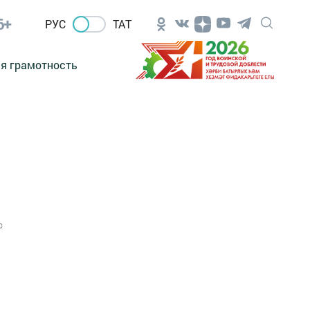
6+
РУС
ТАТ
я грамотность
0