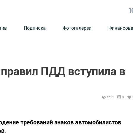
1
тив
Подписка
Фотогалереи
Финансова
 правил ПДД вступила в
1601
0
юдение требований знаков автомобилистов
ей.