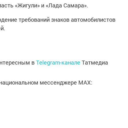
пасть «Жигули» и «Лада Самара».
юдение требований знаков автомобилистов
й.
интересным в
Telegram-канале
Татмедиа
в национальном мессенджере MАХ: