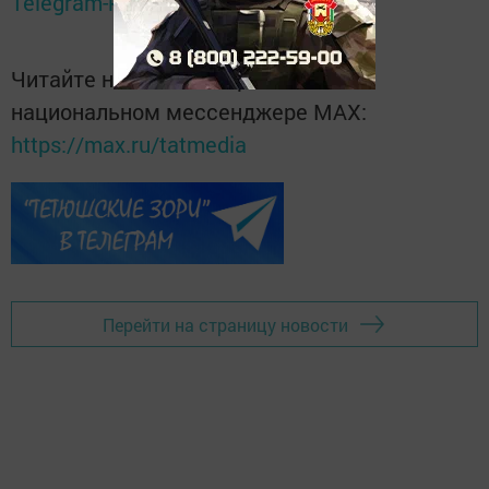
Telegram-канале
Татмедиа
Читайте новости Татарстана в
национальном мессенджере MАХ:
https://max.ru/tatmedia
Перейти на страницу новости