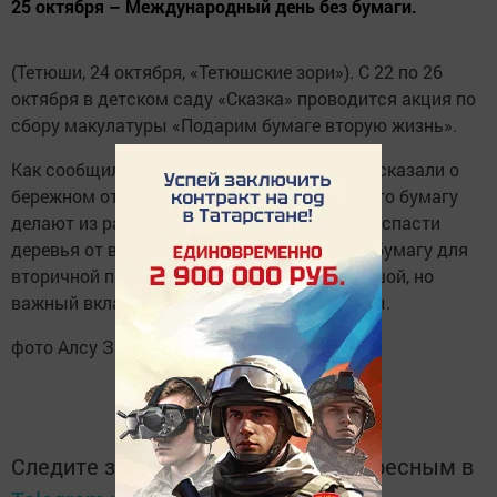
25 октября – Международный день без бумаги.
(Тетюши, 24 октября, «Тетюшские зори»). С 22 по 26
октября в детском саду «Сказка» проводится акция по
сбору макулатуры «Подарим бумаге вторую жизнь».
Как сообщили из детсада, дошколятам рассказали о
бережном отношении к лесу. Дети узнали, что бумагу
делают из разных пород деревьев, и чтобы спасти
деревья от вырубки необходимо собирать бумагу для
вторичной переработки - это пусть не большой, но
важный вклад в сохранение живой природы.
фото Алсу Зиганьшиной
Следите за самым важным и интересным в