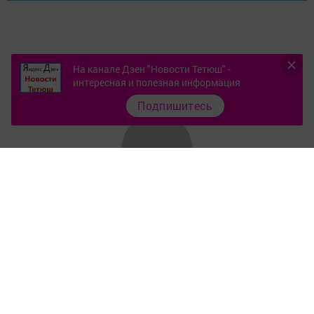
На канале Дзен "Новости Тетюш" -
интересная и полезная информация
Подпишитесь
Контакты
О газете