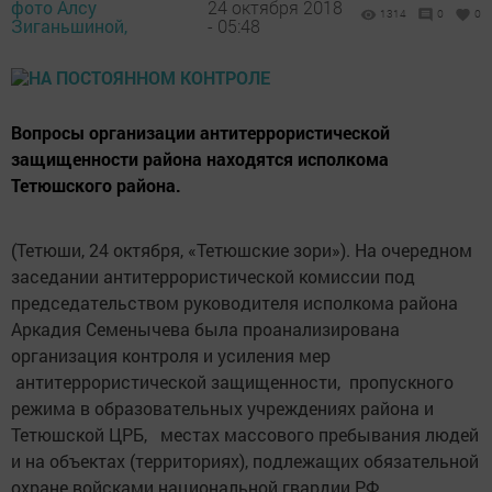
фото Алсу
24 октября 2018
1314
0
0
Зиганьшиной,
- 05:48
Вопросы организации антитеррористичес­кой
защищенности района находятся исполкома
Тетюшского района.
(Тетюши, 24 октября, «Тетюшские зори»). На очередном
заседании антитеррористической комиссии под
председательством руководителя исполкома района
Аркадия Семенычева была про­анализирована
организация контроля и усиления мер
антитеррористической защищенности, пропускного
режима в образовательных учреждениях района и
Тетюшской ЦРБ, местах массового пребывания людей
и на объектах (территориях), подлежащих обязательной
охране вой­сками национальной гвардии РФ.