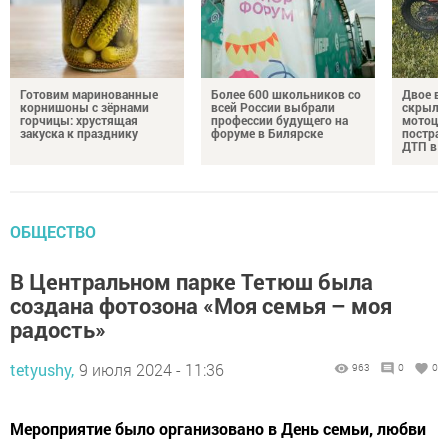
Готовим маринованные
Более 600 школьников со
Двое в
корнишоны с зёрнами
всей России выбрали
скрылис
горчицы: хрустящая
профессии будущего на
мотоци
закуска к празднику
форуме в Билярске
пострад
ДТП в Т
ОБЩЕСТВО
В Центральном парке Тетюш была
создана фотозона «Моя семья – моя
радость»
tetyushy,
9 июля 2024 - 11:36
963
0
0
Мероприятие было организовано в День семьи, любви