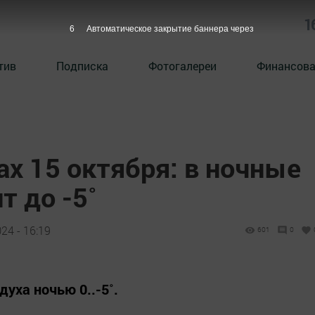
1
5
Автоматическое закрытие баннера через
тив
Подписка
Фотогалереи
Финансова
х 15 октября: в ночные
 до -5˚
24 - 16:19
601
0
уха ночью 0..-5˚.