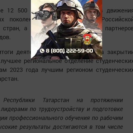
е 12 500 участников и ветеранов движени
ых поколений из 89 субъектов Российско
стран, а также работодателей и партнеро
дов.
итоги деятельности движения — на закрыти
 лучшее региональное отделение студенчески
гам 2023 года лучшим регионом студенчески
арстан.
 Республики Татарстан на протяжении
 лидерами по трудоустройству и подготовке
ции профессионального обучения по рабочим
ысокие результаты достигаются в том числе