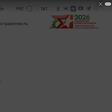
6+
РУС
ТАТ
я грамотность
0