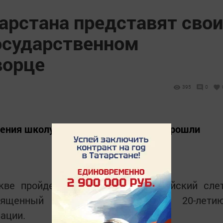
арстана представят свои
осударственном
ворце
395
0
жения школу студенческих отрядов прошли
кве пройдет юбилейный Всероссийский сле
священный 65-летнему юбилею и 20-лети
зации.