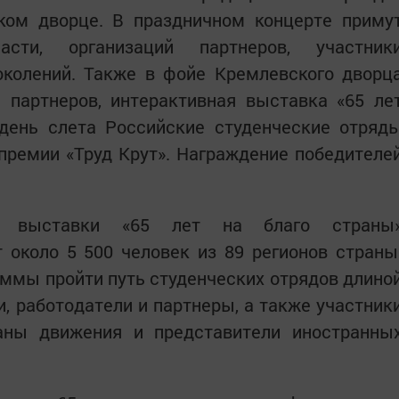
ком дворце. В праздничном концерте приму
асти, организаций партнеров, участник
околений. Также в фойе Кремлевского дворц
 партнеров, интерактивная выставка «65 ле
 день слета Российские студенческие отряд
премии «Труд Крут». Награждение победителе
ой выставки «65 лет на благо страны
 около 5 500 человек из 89 регионов страны
аммы пройти путь студенческих отрядов длино
и, работодатели и партнеры, а также участник
раны движения и представители иностранны