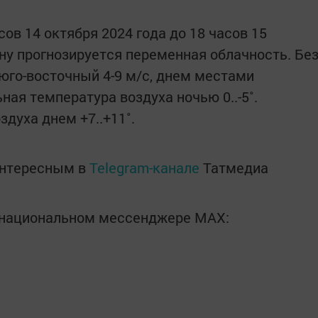
сов 14 октября 2024 года до 18 часов 15
ану прогнозируется переменная облачность. Бе
юго-восточный 4-9 м/с, днем местами
ая температура воздуха ночью 0..-5˚.
духа днем +7..+11˚.
интересным в
Telegram-канале
Татмедиа
в национальном мессенджере MАХ: