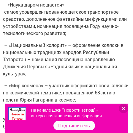
– «Наука даром не дается» –
самое усовершентвованное детское транспортное
средство, дополненное фантазийными функциями или
устройствами, номинация посвящена Году научно-
технологического развития;
– «Национальный колорит» – оформление коляски в
национальных традициях народов Республики
Татарстан – номинация посвящена направлению
Движения Перввых «Родной язык и национальная
культура»;
– «Мир космоса» – участник оформляют свои коляски
по космической тематике, посвященной 63-летию
полета Юрия Гагарина в космос;
На канале Дзен "Новости Тетюш" -
– «Маленький патриот» – коляски юных патриотов,
интересная и полезная информация
украшенных в военно-патриотическом стиле
Подпишитесь
(самолеты, танки, корабли и т.д);