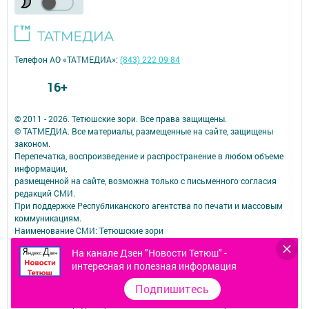
Телефон АО «ТАТМЕДИА»:
(843) 222 09 84
16+
© 2011 - 2026. Тетюшские зори. Все права защищены.
© ТАТМЕДИА. Все материалы, размещенные на сайте, защищены
законом.
Перепечатка, воспроизведение и распространение в любом объеме
информации,
размещенной на сайте, возможна только с письменного согласия
редакций СМИ.
При поддержке Республиканского агентства по печати и массовым
коммуникациям.
Наименование СМИ: Тетюшские зори
№ записи о регистрации СМИ, дата: серия Эл № ФС77-73780 от 28
На канале Дзен "Новости Тетюш" -
сентября 2018 г.
интересная и полезная информация
СМИ зарегистрированно Федеральной службой по надзору в сфере
связи,
Подпишитесь
информационных технологий и массовых коммуникаций
ФИО главного редактора: Калашникова Елена Викторовна