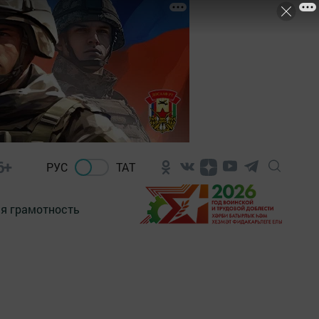
6+
РУС
ТАТ
я грамотность