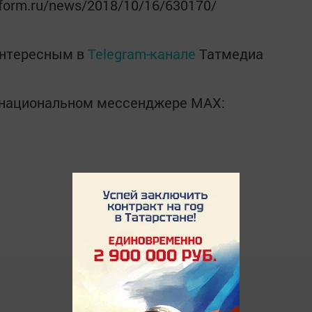
nform.ru/news/2018/10/16/630170/
интересным в
Telegram-канале
Татмедиа
в национальном мессенджере MАХ: