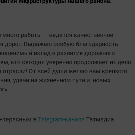
звития инфраструктуры нашего района.
много работы – ведется качес­т­венное
ия дорог. Выражаю особую благодарность
е­оценимый вклад в развитие дорожного
тем, кто сегодня уверенно продолжает их дело.
 отрасли! От всей души желаю вам крепкого
чия, удачи на жизненном пути и новых
г».
интересным в
Telegram-канале
Татмедиа