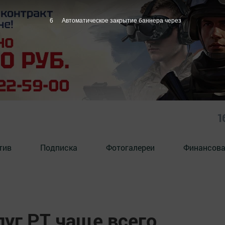
5
Автоматическое закрытие баннера через
1
тив
Подписка
Фотогалереи
Финансова
уг РТ чаще всего