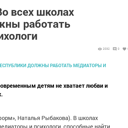
Во всех школах
жны работать
ихологи
2032
0
 современным детям не хватает любви и
.
нформ», Наталья Рыбакова). В школах
едиаторы и психологи, способные найти