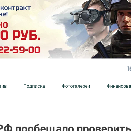
1
тив
Подписка
Фотогалереи
Финансова
РФ пообещало проверит