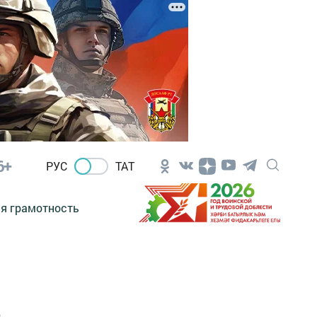
6+
РУС
ТАТ
я грамотность
ь