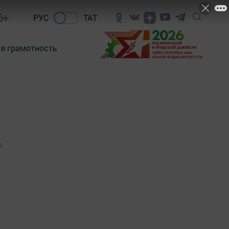
6+
РУС
ТАТ
я грамотность
0