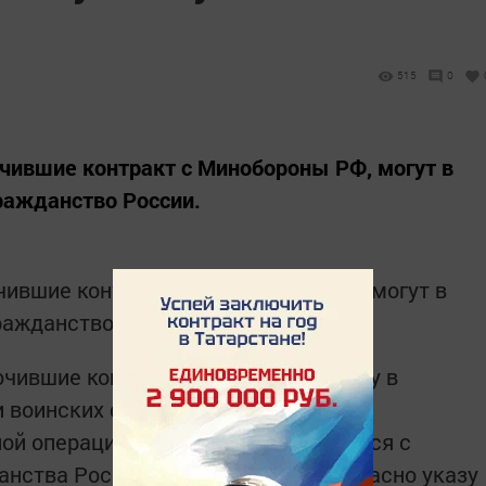
515
0
чившие контракт с Минобороны РФ, могут в
ражданство России.
ившие контракт с Минобороны РФ, могут в
ражданство России.
чившие контракт на военную службу в
и воинских формированиях в период
ой операции, имеют право обратиться с
анства Российской Федерации, согласно указу