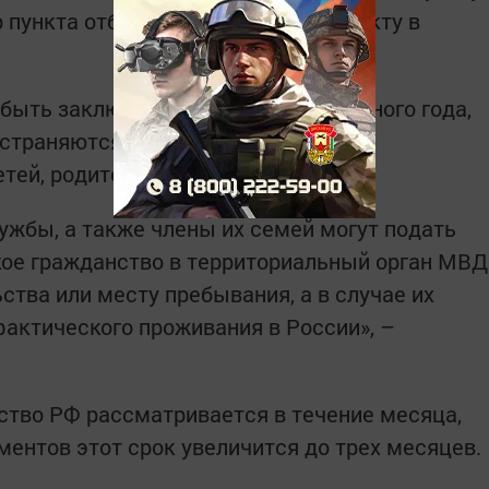
пункта отбора на службу по контракту в
быть заключен на срок не менее одного года,
страняются на членов семей таких
тей, родителей.
ужбы, а также члены их семей могут подать
кое гражданство в территориальный орган МВД
ства или месту пребывания, а в случае их
фактического проживания в России», –
ство РФ рассматривается в течение месяца,
ментов этот срок увеличится до трех месяцев.