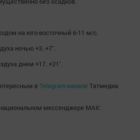
мущественно без осадков.
.
одом на юго-восточный 6-11 м/с.
уха ночью +3..+7˚.
духа днем +17..+21˚.
интересным в
Telegram-канале
Татмедиа
в национальном мессенджере MАХ: