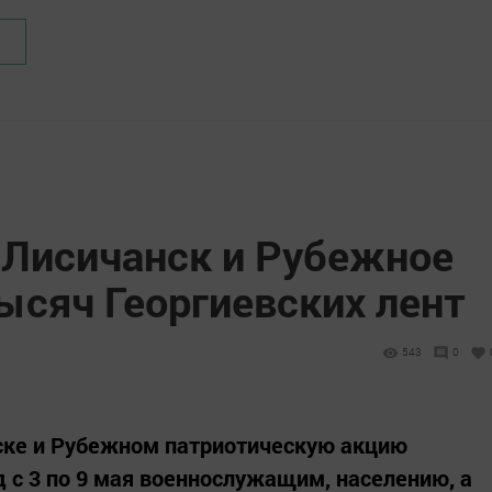
 Лисичанск и Рубежное
ысяч Георгиевских лент
543
0
нске и Рубежном патриотическую акцию
д с 3 по 9 мая военнослужащим, населению, а