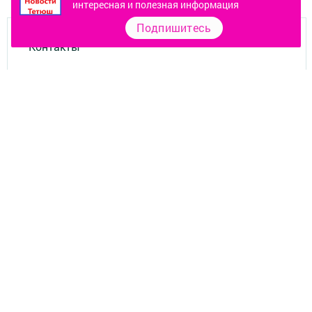
интересная и полезная информация
Подпишитесь
Контакты
О газете
Документы
Окно ГИБДД
Разное
Телефон АО «ТАТМЕДИА»:
(843) 222 09 84