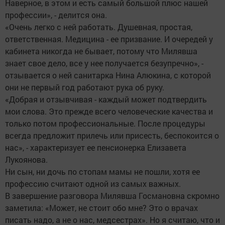
Наверное, в этом и есть самый большой плюс нашей
профессии», - делится она.
«Очень легко с ней работать. Душевная, простая,
ответственная. Медицина - ее призвание. И очередей у
кабинета никогда не бывает, потому что Милявша
знает свое дело, все у нее получается безупречно», -
отзывается о ней санитарка Нина Алюкина, с которой
они не первый год работают рука об руку.
«Добрая и отзывчивая - каждый может подтвердить
мои слова. Это преж­де всего человеческие качества и
только потом профессиональные. После процедуры
всегда предложит прилечь или присесть, беспокоится о
нас», - характеризует ее пенсионерка Елизавета
Лукоянова.
Ни сын, ни дочь по стопам мамы не пошли, хотя ее
профессию считают одной из самых важных.
В завершение разговора Милявша Гос­мановна скромно
заметила: «Может, не стоит обо мне? Это о врачах
писать надо, а не о нас, медсестрах». Но я считаю, что и