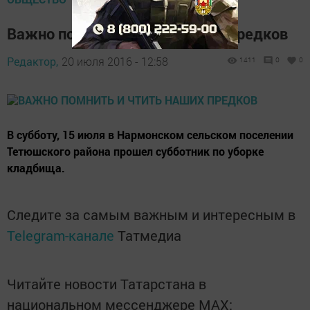
Важно помнить и чтить наших предков
Редактор,
20 июля 2016 - 12:58
1411
0
0
В субботу, 15 июля в Нармонском сельском поселении
Тетюшского района прошел субботник по уборке
кладбища.
Следите за самым важным и интересным в
Telegram-канале
Татмедиа
Читайте новости Татарстана в
национальном мессенджере MАХ: