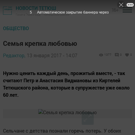
НОВОСТИ ТЕТЮШ
16+
3
Автоматическое закрытие баннера через
Газета "Авангард" - Тетюшский район
ОБЩЕСТВО
Семья крепка любовью
Редактор,
13 января 2017 - 14:07
1377
0
0
Нужно ценить каждый день, прожитый вместе, - так
считают Петр и Анастасия Видмановы из Киртелей
Тетюшского района, которые в суп­ружестве уже около
60 лет.
Сельчане с детства познали горечь потерь. У обоих