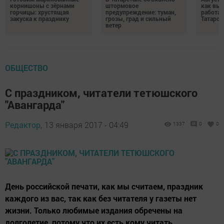
корнишоны с зёрнами
штормовое
как выр
горчицы: хрустящая
предупреждение: туман,
работа
закуска к празднику
грозы, град и сильный
Татарст
ветер
ОБЩЕСТВО
С праздником, читатели тетюшского
"Авангарда"
Редактор,
13 января 2017 - 04:49
1337
0
0
День российской печати, как мы считаем, праздник
каждого из вас, так как без читателя у газеты нет
жизни. Только любимые издания обречены на
долголетие, потому что их есть кому читать.