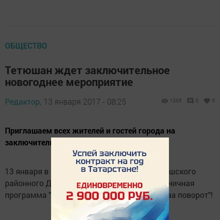
ОБЩЕСТВО
Тетюшан ждет заключительное
новогоднее мероприятие
Редактор,
13 января 2017 - 08:25
1205
0
0
Приглашаем всех жителей и гостей города на
заключительное новогоднее мероприятие.
13 января в 19.00 ч. на площади около Тетюшского
районного Дома культуры состоится праздничная
программа "Не желает старый год уходить за поворот"!