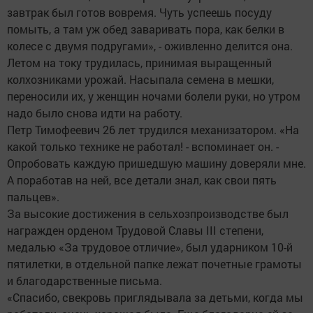
завтрак был готов вовремя. Чуть успеешь посуду
помыть, а там уж обед заваривать пора, как белки в
колесе с двумя подругами», - оживленно делится она.
Летом на току трудилась, принимая выращенный
колхозниками урожай. Насыпала семена в мешки,
переносили их, у женщин ночами болели руки, но утром
надо было снова идти на работу.
Петр Тимофеевич 26 лет трудился механизатором. «На
какой только технике не работал! - вспоминает он. -
Опробовать каждую пришедшую машину доверяли мне.
А поработав на ней, все детали знал, как свои пять
пальцев».
За высокие достижения в сельхозпроизводстве был
награжден орденом Трудовой Славы III степени,
медалью «За трудовое отличие», был ударником 10-й
пятилетки, в отдельной папке лежат почетные грамоты
и благодарственные письма.
«Спасибо, свекровь приглядывала за детьми, когда мы