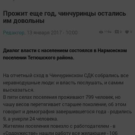
Прожит еще год, чинчуринцы остались
им довольны
Редактор,
13 января 2017 - 10:00
1194
0
0
Диалог власти с населением состоялся в Нармонском
поселении Тетюшского района.
На отчетный сход в Чинчуринском СДК собрались все
неравнодушные люди: и власть послушать, и самим
высказаться.
В пяти селах поселения проживают 799 человек, но
чашу весов перетягивает старшее поколение, об этом
говорит и демография завершившегося года - родились
9, а умерли 24 человека.
Жителям поселения повезло с работодателем - в
«Содружестве» нашли работу все желающие - 106