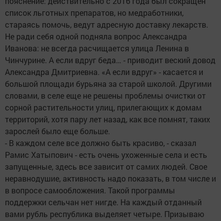
пояснение: действительно с 2016 года был сокращен
список льготных препаратов, но медработники,
стараясь помочь, ведут адресную доставку лекарств.
Не ради себя одной подняла вопрос Александра
Иванова: не всегда расчищается улица Ленина в
Чинчурине. А если вдруг беда… - приводит веский довод
Александра Дмитриевна. «А если вдруг» - касается и
большой площади бурьяна за старой школой. Другими
словами, в селе еще не решены проблемы очистки от
сорной растительности улиц, прилегающих к домам
территорий, хотя пару лет назад, как все помнят, таких
зарослей было еще больше.
- В каждом селе все должно быть красиво, - сказал
Рамис Хатыпович - есть очень ухоженные села и есть
запущенные, здесь все зависит от самих людей. Свое
неравнодушие, активность надо показать, в том числе и
в вопросе самообложения. Такой программы
поддержки сельчан нет нигде. На каждый отданный
вами рубль республика выделяет четыре. Призываю