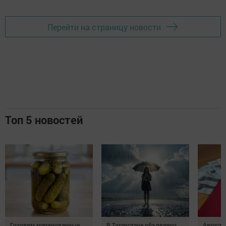
Перейти на страницу новости
Топ 5 новостей
Готовим маринованные
В Татарстане объявлено
Августо