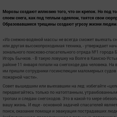
Морозы создают иллюзию того, что он крепок. Но под т
слоем снега, как под теплым одеялом, таятся свои сюрп
Образовавшиеся трещины создают угрозу жизни людям
«Из снежно-водяной массы не всегда сможет выехать с
или другая высокопроходимая техника, - утверждает на
зонального поисково-спасательного отряда №1 города 
Игорь Бычков. - В такую ловушку на Волге в Камско-Уст
районе 11 января попали на снегоходе два человека. На
им пришли сотрудники госинспекции маломерных судов
пожарной части».
Совет вышедшим или выехавшим на лед: избегайте «цел
передвигайтесь только по натоптанным, утрамбованны
тропам и следам снегоходов. Это в какой-то мере обезоп
вашу жизнь. И еще - основной задачей спасателей являе
поиск, оказание помощи и эвакуация пострадавших люд