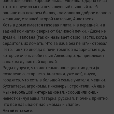
работали, очень хорошая была. Еще благодарна ей за
то, что научила меня печь вкусный пышный хлеб,
раньше она пекарем была», - замолвила доброе слово о
женщине, ставшей второй матерью, Анастасия.
Хоть в доме имеется газовая плита, и в передней, и в
задней комнатах сверкают белизной печки. «Даже не
думай, Павловна (так он называет свою Настю, когда
сердится), их ломать. Что за изба без печи?» - отрезал
Петр. Так что иногда в печи томятся наваристые щи,
которые очень любит сын Александр, да привлекает
запахом душистый каравай.
Рады супруги, что частенько навещают их дети (к
сожалению, старшего, Анатолия, уже нет), внуки,
гордятся, что есть в большой семье учителя, медики,
бухгалтеры, агрономы, инженеры, строители. «А еще
мы - небольшой интернационал, - сообщили они, -
невестки - чувашка, татарка, русская. И очень приятно,
что все называют нас «мама» и «папа».
Читайте также: