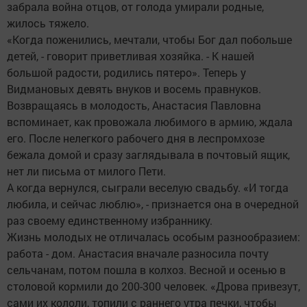
забрала война отцов, от голода умирали родные,
жилось тяжело.
«Когда поженились, мечтали, чтобы Бог дал побольше
детей, - говорит приветливая хозяйка. - К нашей
большой радости, родились пятеро». Теперь у
Видмановых девять внуков и восемь правнуков.
Возвращаясь в молодость, Анастасия Павловна
вспоминает, как провожала любимого в армию, ждала
его. После нелегкого рабочего дня в леспромхозе
бежала домой и сразу заглядывала в почтовый ящик,
нет ли письма от милого Пети.
А когда вернулся, сыграли веселую свадьбу. «И тогда
любила, и сейчас люблю», - признается она в очередной
раз своему единственному избраннику.
Жизнь молодых не отличалась особым разнообразием:
работа - дом. Анастасия вначале разносила почту
сельчанам, потом пошла в колхоз. Весной и осенью в
столовой кормили до 200-300 человек. «Дрова приве­зут,
сами их кололи, топили с раннего утра печки, чтобы