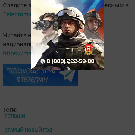
Следите за самым важным и интересным в
Telegram-канале
Татмедиа
Читайте новости Татарстана в
национальном мессенджере MАХ:
https://max.ru/tatmedia
Теги:
ТЕТЮШИ
СТАРЫЙ НОВЫЙ ГОД