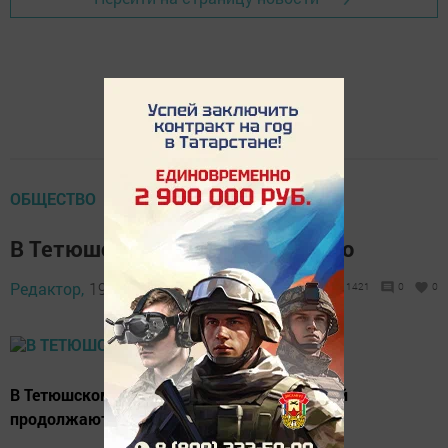
ОБЩЕСТВО
В Тетюшском районе неспокойно
Редактор,
19 августа 2016 - 13:33
1421
0
0
В Тетюшском районе водители автомобилей
продолжают нарушать ПДД.