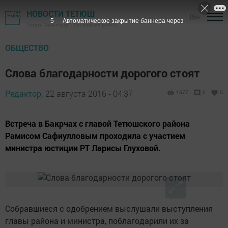
НОВОСТИ ТЕТЮШ
16+
4
Автоматическое закрытие баннера через
Газета "Авангард" - Тетюшский район
ОБЩЕСТВО
Слова благодарности дорогого стоят
Редактор,
22 августа 2016 - 04:37
1677
0
0
Встреча в Бакрчах с главой Тетюшского района
Рамисом Сафиулловым проходила с участием
министра юстиции РТ Ларисы Глуховой.
Соб­равшиеся с одобрением выслушали выступления
главы района и министра, поблагодарили их за