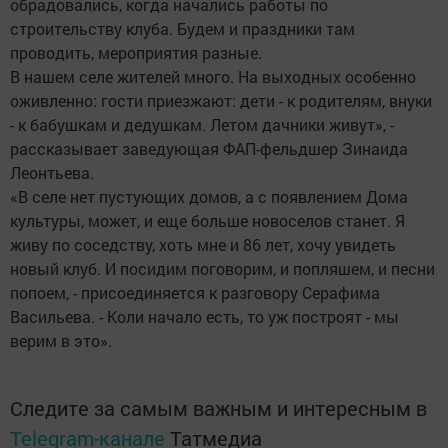
обрадовались, когда начались работы по
строительству клуба. Будем и праздники там
проводить, мероприятия разные.
В нашем селе жителей много. На выходных особенно
оживленно: гости приезжают: дети - к родителям, внуки
- к бабушкам и дедушкам. Летом дачники живут», -
рассказывает заведующая ФАП-фельдшер Зинаида
Леонтьева.
«В селе нет пустующих домов, а с появлением Дома
культуры, может, и еще больше новоселов станет. Я
живу по соседству, хоть мне и 86 лет, хочу увидеть
новый клуб. И посидим поговорим, и попляшем, и песни
попоем, - присо­единяется к разговору Серафима
Васильева. - Коли начало есть, то уж построят - мы
верим в это».
Следите за самым важным и интересным в
Telegram-канале
Татмедиа