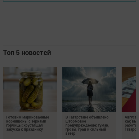
Топ 5 новостей
Готовим маринованные
В Татарстане объявлено
Августо
корнишоны с зёрнами
штормовое
как выр
горчицы: хрустящая
предупреждение: туман,
работа
закуска к празднику
грозы, град и сильный
Татарст
ветер