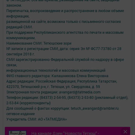
законом.
Перепечатка, воспроизведение и распространение в любом объеме
информации,
размещенной на сайте, возможна только с письменного согласия
редакций СМИ.
При поддержке Республиканского агентства по печати и массовым
коммуникациям.
Наименование СМИ: Тетюшские зори
№ записи о регистрации СМИ, дата: серия Эл № ФС77-73780 от 28
сентября 2018 г.
СМИ зарегистрированно Федеральной службой по надзору в сфере
связи,
информационных технологий и массовых коммуникаций
ФИО главного редактора: Калашникова Елена Викторовна
Адрес редакции: Российская Федерация, Республика Татарстан,
422370, Тетюшский р-н, г. Тетюши, ул. Свердлова, д. 59
Электронная почта редакции: avangard@tatmedia.com
Телефон редакции: (84373) 2-54-95, (84373) 2-53-80 (рекламный отдел),
2-53-84 (корреспонденты)
Для сообщений о фактах коррупции: tetuch_awangard@rambler.ru
сетевое издание
Учредитель СМИ: АО «ТАТМЕДИА»
Антикоррупционная политика
На канале Дзен "Новости Тетюш" -