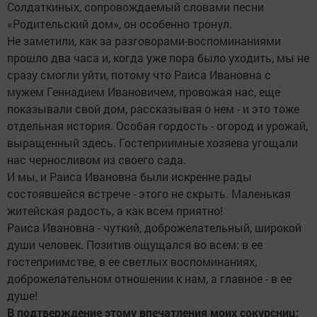
Солдаткиных, сопровождаемый словами песни
«Родительский дом», он особенно тронул.
Не заметили, как за разговорами-воспоминаниями
прошло два часа и, когда уже пора было уходить, мы не
сразу смогли уйти, потому что Раиса Ивановна с
мужем Геннадием Ивановичем, провожая нас, еще
показывали свой дом, рассказывая о нем - и это тоже
отдельная история. Особая гордость - огород и урожай,
выращенный здесь. Гостеприимные хозяева угощали
нас черносливом из своего сада.
И мы, и Раиса Ивановна были искренне рады
состоявшейся встрече - этого не скрыть. Маленькая
житейская радость, а как всем приятно!
Раиса Ивановна - чуткий, доброжелательный, широкой
души человек. Позитив ощущался во всем: в ее
гостеприимстве, в ее светлых воспоминаниях,
доброжелательном отношении к нам, а главное - в ее
душе!
В подтверждение этому впечатления моих сокурсниц: