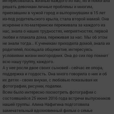
интересовалась жизнью каждого из нас, но и помогала
решать девочкам личные проблемы и многим,
приехавшим в чужой город и выпорхнувшим в 15 лет
из-под родительского крыла, стала второй мамой. Она
искренне и по-матерински переживала за каждого из
нас, знала о наших трудностях, неприятностях, первой
любви и плакала дома, переживая за нас. Мы об этом
не знали тогда… К ученикам приходила домой, знала их
родителей, посещала общежитие, интересуясь
условиями жизни иногородних. Она до сих пор помнит
всю нашу группу, каждого.
А у нее росли двое своих сыновей - сейчас ее опора,
поддержка и гордость. Она много говорила о них и об
их детях - своих внуках, с любовью показывая их
фотографии, рисунки, поделки.
Всем было интересно посмотреть фотографии с
состоявшейся 25 июня 2016 года встречи выпускников
нашей группы. Алина Нафигина подготовила
замечательный вдохновенный фильм о семье