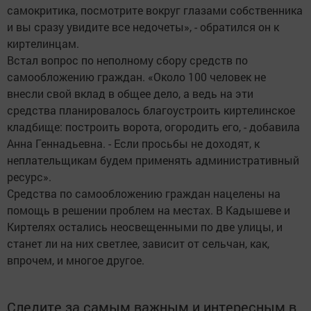
самокритика, посмотрите вокруг глазами собственника
и вы сразу увидите все недочеты», - обратился он к
киртелинцам.
Встал вопрос по неполному сбору средств по
самообложению граждан. «Около 100 человек не
внесли свой вклад в общее дело, а ведь на эти
средства планировалось благоустроить киртелинское
кладбище: построить ворота, огородить его, - добавила
Анна Геннадьевна. - Если просьбы не доходят, к
неплательщикам будем применять административный
ресурс».
Средства по самообложению граждан нацелены на
помощь в решении проб­лем на местах. В Кадышеве и
Киртелях остались неосвещенными по две улицы, и
станет ли на них светлее, зависит от сельчан, как,
впрочем, и многое другое.
Следите за самым важным и интересным в