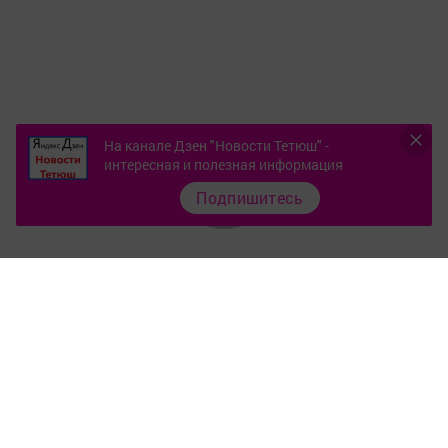
На канале Дзен "Новости Тетюш" -
интересная и полезная информация
Подпишитесь
Контакты
О газете
Документы