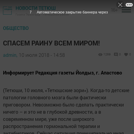
НОВОСТИ ТЕТЮШ
16+
6
Автоматическое закрытие баннера через
Газета "Авангард" - Тетюшский район
ОБЩЕСТВО
СПАСЕМ РАИНУ ВСЕМ МИРОМ!
admin,
10 июля 2018 - 14:58
1269
0
0
Информирует Редакция газеты Йолдыз, г. Апастово
(Тетюши, 10 июля, «Тетюшские зори»). Когда-то детские
патологии головного мозга были фактически
приговором. Невозможно было сделать практически
ничего – и это не в глубокой древности, а в
современном мире, уже после широкого
распространения гормональной терапии и
антибиотиков. Сейчас ситуация принципиально иная.