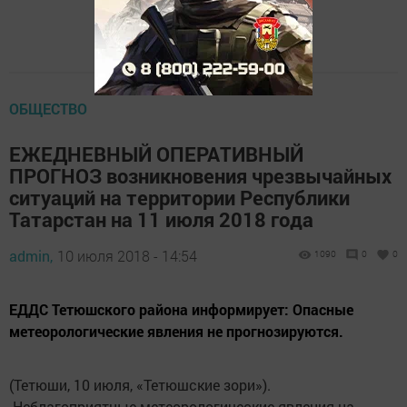
ОБЩЕСТВО
ЕЖЕДНЕВНЫЙ ОПЕРАТИВНЫЙ
ПРОГНОЗ возникновения чрезвычайных
ситуаций на территории Республики
Татарстан на 11 июля 2018 года
admin,
10 июля 2018 - 14:54
1090
0
0
ЕДДС Тетюшского района информирует: Опасные
метеорологические явления не прогнозируются.
(Тетюши, 10 июля, «Тетюшские зори»).
Неблагоприятные метеорологические явления на