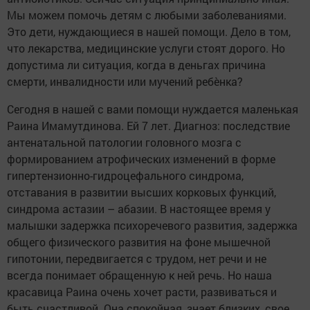
Мы можем помочь детям с любыми заболеваниями.
Это дети, нуждающиеся в нашей помощи. Дело в том,
что лекарства, медицинские услуги стоят дорого. Но
допустима ли ситуация, когда в деньгах причина
смерти, инвалидности или мучений ребѐнка?
Сегодня в нашей с вами помощи нуждается маленькая
Раина Имамутдинова. Ей 7 лет. Диагноз: последствие
антенатальной патологии головного мозга с
формированием атрофических изменений в форме
гипертензионно-гидроцефального синдрома,
отставания в развитии высших корковых функций,
синдрома астазии – абазии. В настоящее время у
малышки задержка психоречевого развития, задержка
общего физического развития на фоне мышечной
гипотонии, передвигается с трудом, нет речи и не
всегда понимает обращенную к ней речь. Но наша
красавица Раина очень хочет расти, развиваться и
быть счастливой. Она спокойная, знает близких, свое