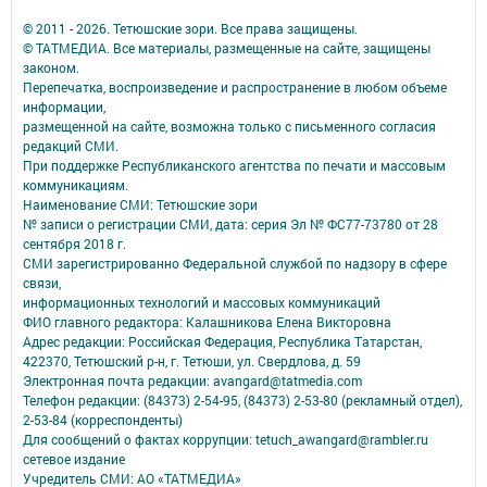
© 2011 - 2026. Тетюшские зори. Все права защищены.
© ТАТМЕДИА. Все материалы, размещенные на сайте, защищены
законом.
Перепечатка, воспроизведение и распространение в любом объеме
информации,
размещенной на сайте, возможна только с письменного согласия
редакций СМИ.
При поддержке Республиканского агентства по печати и массовым
коммуникациям.
Наименование СМИ: Тетюшские зори
№ записи о регистрации СМИ, дата: серия Эл № ФС77-73780 от 28
сентября 2018 г.
СМИ зарегистрированно Федеральной службой по надзору в сфере
связи,
информационных технологий и массовых коммуникаций
ФИО главного редактора: Калашникова Елена Викторовна
Адрес редакции: Российская Федерация, Республика Татарстан,
422370, Тетюшский р-н, г. Тетюши, ул. Свердлова, д. 59
Электронная почта редакции: avangard@tatmedia.com
Телефон редакции: (84373) 2-54-95, (84373) 2-53-80 (рекламный отдел),
2-53-84 (корреспонденты)
Для сообщений о фактах коррупции: tetuch_awangard@rambler.ru
сетевое издание
Учредитель СМИ: АО «ТАТМЕДИА»