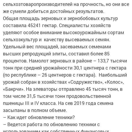
сельхозтоваропроизводителей на прочность, но они все
же сумели добиться достойных результатов.
Общая площадь зерновых и зернобобовых культур
составила 45241 гектар. Специалисты хозяйств
уделяют особое внимание высокоурожайным сортам
сельхозкультур и качеству высеваемых семян.
Удельный вес площадей, засеваемых семенами
высших репродукций элиты, составил более 85
процентов. Намолот зерновых в районе – 133,7 тысячи
тонн при средней урожайности 30,1 центнера с гектара
(по респуб­лике – 26 центнеров с гектара). Наибольший
урожай собран в хозяйствах «Содружество», «Колос»,
«Бакрчи». На элеваторы отправлено 45 тысяч тонн, в
том числе 31,5 тысячи тонн продовольственной
пшеницы III и IV класса. На сев 2019 года семена
засыпаны в полном объеме.
– Как идет обновление техники?
– Ведется работа по обновлению техники с
использованием как собственных финансовых