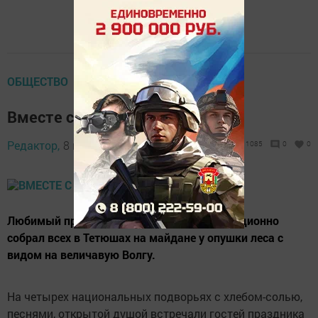
ОБЩЕСТВО
Вместе с Президентом
Редактор,
8 июня 2015 - 10:42
1085
0
0
Любимый праздник дружбы и труда традиционно
собрал всех в Тетюшах на майдане у опушки леса с
видом на величавую Волгу.
На четырех национальных подворьях с хлебом-солью,
песнями, открытой душой встречали гостей праздника