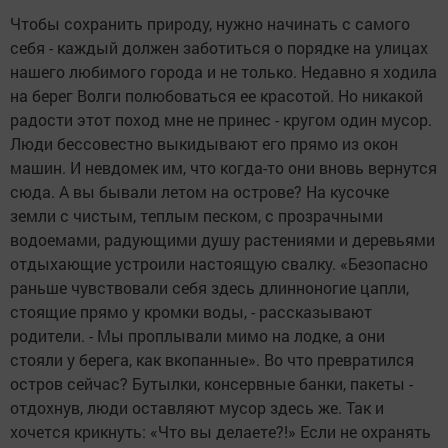
Чтобы сохранить природу, нужно начинать с самого
себя - каждый должен заботиться о порядке на улицах
нашего любимого города и не только. Недавно я ходила
на берег Волги полюбоваться ее красотой. Но никакой
радости этот поход мне не принес - кругом один мусор.
Люди бессовестно выкидывают его прямо из окон
машин. И невдомек им, что когда-то они вновь вернутся
сюда. А вы бывали летом на острове? На кусочке
земли с чистым, теп­лым песком, с прозрачными
водоемами, радующими душу растениями и деревьями
отдыхающие устроили настоящую свалку. «Безопасно
раньше чувствовали себя здесь длинноногие цапли,
стоящие прямо у кромки воды, - рассказывают
родители. - Мы проплывали мимо на лодке, а они
стояли у берега, как вкопанные». Во что превратился
остров сейчас? Бутылки, консервные банки, пакеты -
отдохнув, люди оставляют мусор здесь же. Так и
хочется крикнуть: «Что вы делаете?!» Если не охранять