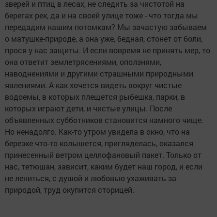
зверей и птиц в лесах, не следить за чистотой на
берегах рек, да и на своей улице тоже - что тогда мы
передадим нашим потомкам? Мы зачастую забываем
о матушке-природе, а она уже, бедная, стонет от боли,
прося у нас защиты. И если вовремя не принять мер, то
она ответит землетрясениями, оползнями,
наводнениями и другими страшными природными
явлениями. А как хочется видеть вокруг чистые
водоемы, в которых плещется рыбешка, парки, в
которых играют дети, и чистые улицы. После
объявленных субботников становится намного чище.
Но ненадолго. Как-то утром увидела в окно, что на
березке что-то колышется, пригляделась, оказался
принесенный ветром целлофановый пакет. Только от
нас, тетюшан, зависит, каким будет наш город, и если
не лениться, с душой и любовью ухаживать за
природой, труд окупится сторицей.