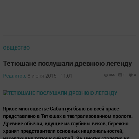
ОБЩЕСТВО
Тетюшане послушали древнюю легенду
Редактор,
8 июня 2015 - 11:01
855
0
0
Яркое многоцветье Сабантуя было во всей красе
представлено в Тетюшах в театрализованном прологе.
Древние обычаи, идущие из глубины веков, бережно
хранят представители основных национальностей,
населяющих тетюшский край. За многие столетия их