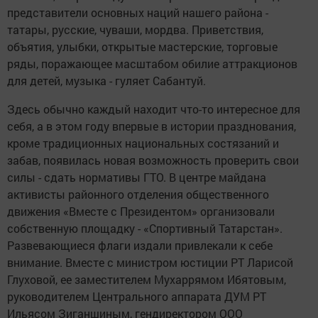
представители основных наций нашего района -
татары, русские, чуваши, мордва. Приветствия,
объятия, улыбки, открытые мастерские, торговые
ряды, поражающее масштабом обилие аттракционов
для детей, музыка - гуляет Сабантуй.
Здесь обычно каждый находит что-то интересное для
себя, а в этом году впервые в истории празднования,
кроме традиционных национальных состязаний и
забав, появилась новая возможность проверить свои
силы - сдать нормативы ГТО. В центре майдана
активисты районного отделения общественного
движения «Вместе с Президентом» организовали
собственную площадку - «Спортивный Татарстан».
Развевающиеся флаги издали привлекали к себе
внимание. Вместе с министром юстиции РТ Ларисой
Глуховой, ее заместителем Мухаррямом Ибятовым,
руководителем Центрального аппарата ДУМ РТ
Ильясом Зиганшиным, гендиректором ООО