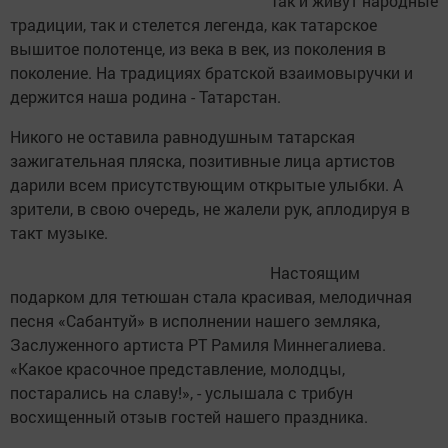
Так и живут народные
традиции, так и стелется легенда, как татарское
вышитое полотенце, из века в век, из поколения в
поколение. На традициях братской взаимовыручки и
держится наша родина - Татарстан.
Никого не оставила равнодушным татарская
зажигательная пляска, позитивные лица артистов
дарили всем присутствующим открытые улыбки. А
зрители, в свою очередь, не жалели рук, аплодируя в
такт музыке.
Настоящим
подарком для тетюшан стала красивая, мелодичная
песня «Сабантуй» в исполнении нашего земляка,
Заслуженного артиста РТ Рамиля Миннегалиева.
«Какое красочное представление, молодцы,
постарались на славу!», - услышала с трибун
восхищенный отзыв гостей нашего праздника.