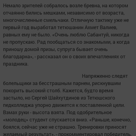
Немало зрителей собралось возле бревна, на котором
отчаянно бились мешками, независимо от возраста,
многочисленные смельчаки. Отличную тактику уже не
первый год выработал тетюшанин Ахмет Валиев,
равных ему не было. «Очень люблю Сабантуй, никогда
не пропускаю. Рад пообщаться со знакомыми, а когда
приношу домой призы, супруга бывает очень
благодарна», - рассказал он о своих впечатлениях от
праздника.
Напряженно следят
болельщики за бесстрашным парнем, рискнувшим
покорить высокий столб. Кажется, будто время
застыло, но Сергей Шайхутдинов из Тетюшского
педколледжа упорно движется к поставленной цели.
Взмах руки - высота взята. Под одобрительное
«молодец» студент спускается вниз. «Раньше, конечно,
боялся, сейчас уже не страшно. Тренировки приносят
желаемый результат», - прокомментировал победитель.