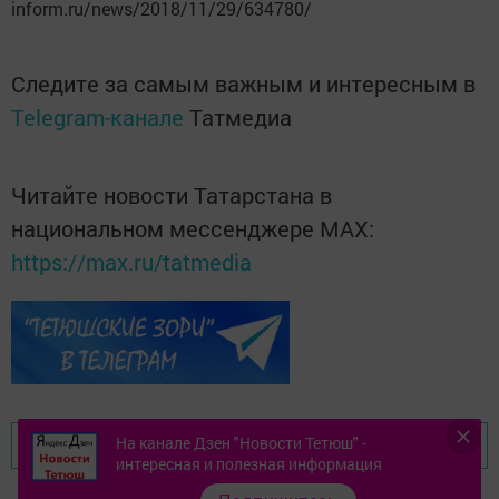
inform.ru/news/2018/11/29/634780/
Следите за самым важным и интересным в
Telegram-канале
Татмедиа
Читайте новости Татарстана в
национальном мессенджере MАХ:
https://max.ru/tatmedia
На канале Дзен "Новости Тетюш" -
Перейти на страницу новости
интересная и полезная информация