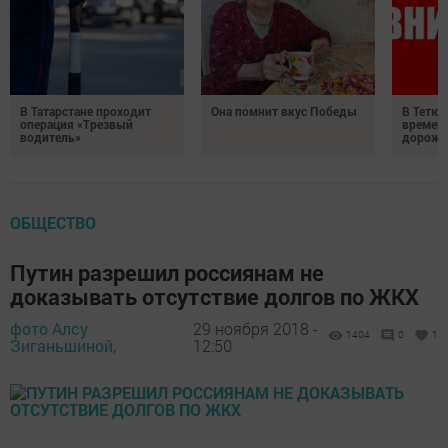
В Татарстане проходит
Она помнит вкус Победы
В Тетюш
операция «Трезвый
времен
водитель»
дорожн
ОБЩЕСТВО
Путин разрешил россиянам не
доказывать отсутствие долгов по ЖКХ
фото Алсу
29 ноября 2018 -
1404
0
1
Зиганьшиной,
12:50