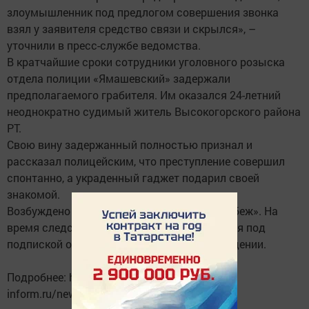
злоумышленник под предлогом совершения звонка
взял у заявителя средство связи и скрылся», –
уточнили в пресс-службе ведомства.
В кратчайшие сроки сотрудники уголовного розыска
отдела полиции «Ямашевский» задержали
предполагаемого грабителя. Им оказался 24-летний
неоднократно судимый житель Высокогорского района
РТ.
Свою вину задержанный полностью признал и
рассказал полицейским, что преступление совершил
спонтанно, а украденный гаджет подарил своей
знакомой.
Возбуждено уголовное дело по статье «Грабеж». На
время следствия мужчина будет находиться под
подпиской о невыезде и надлежащем поведении.
Подробнее: https://www.tatar-
inform.ru/news/2018/11/29/634829/