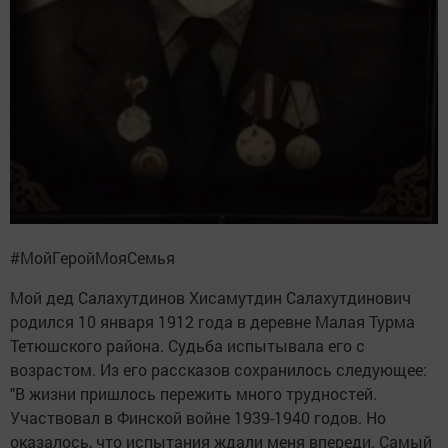
#МойГеройМояСемья
Мой дед Салахутдинов Хисамутдин Салахутдинович
родился 10 января 1912 года в деревне Малая Турма
Тетюшского района. Судьба испытывала его с
возрастом. Из его рассказов сохранилось следующее:
"В жизни пришлось пережить много трудностей.
Участвовал в Финской войне 1939-1940 годов. Но
оказалось, что испытания ждали меня впереди. Самый