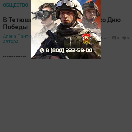
ОБЩЕСТВО
В Тетюшах прошел автопробег ко Дню
Победы
Алена Пантюхина, фото
8 мая 2024 -
737
0
0
автора,
11:05
-------------