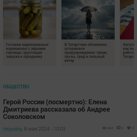
Готовим маринованные
В Татарстане объявлено
Августо
корнишоны с зёрнами
штормовое
как выр
горчицы: хрустящая
предупреждение: туман,
работа
закуска к празднику
грозы, град и сильный
Татарст
ветер
ОБЩЕСТВО
Герой России (посмертно): Елена
Дмитриева рассказала об Андрее
Соколовском
tetyushy,
8 мая 2024 - 10:03
843
0
0