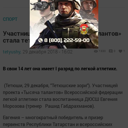
СПОРТ
Участницей проекта «Тысяча талантов»
стала тетюшанка
tetyushy,
29 декабря 2018 - 16:02
1330
0
1
В свои 14 лет она имеет I разряд по легкой атлетике.
(Тетюши, 29 декабря, "Тетюшские зори"). Участницей
проекта «Тысяча талантов» Всероссийской федерации
легкой атлетики стала воспитанница ДЮСШ Евгения
Морозова (тренер Рашид Габдрахманов).
Евгения – многократный победитель и призер
первенств Республики Татарстан и всероссийских