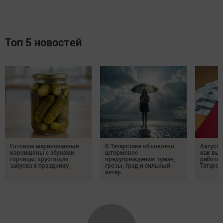
Топ 5 новостей
Готовим маринованные
В Татарстане объявлено
Августо
корнишоны с зёрнами
штормовое
как выр
горчицы: хрустящая
предупреждение: туман,
работа
закуска к празднику
грозы, град и сильный
Татарст
ветер