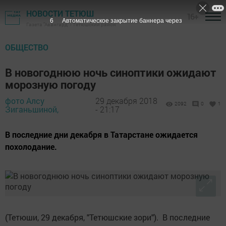
НОВОСТИ ТЕТЮШ
16+
5
Автоматическое закрытие баннера через
Газета "Авангард" - Тетюшский район
ОБЩЕСТВО
В новогоднюю ночь синоптики ожидают
морозную погоду
фото Алсу
29 декабря 2018
2092
0
1
Зиганьшиной,
- 21:17
В последние дни декабря в Татарстане ожидается
похолодание.
(Тетюши, 29 декабря, "Тетюшские зори"). В последние