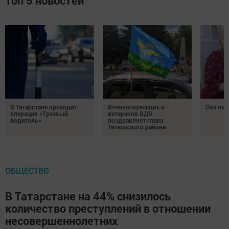
Топ 5 новостей
В Татарстане проходит
Военнослужащих и
Она по
операция «Трезвый
ветеранов ВДВ
водитель»
поздравляет глава
Тетюшского района
ОБЩЕСТВО
В Татарстане на 44% снизилось
количество преступлений в отношении
несовершеннолетних