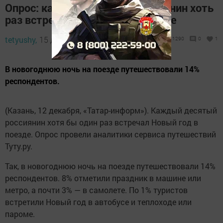
Опрос: каждый десятый россиянин хоть
раз встречал Новый год в поезде
tetyushy,
15 декабря 2018 - 11:09
1290
0
1
В новогоднюю ночь на поезде путешествовали 14%
респондентов.
(Казань, 12 декабря, «Татар-информ»). Каждый десятый
россиянин хотя бы один раз встречал Новый год в
поезде. Опрос провели аналитики сервиса путешествий
Туту.ру.
Так, в новогоднюю ночь на поезде путешествовали 14%
респондентов. 8% отметили праздник в машине или
метро, а почти 3% — в самолете. По 1% туристов
встретили Новый год в автобусе и теплоходе или
пароме.