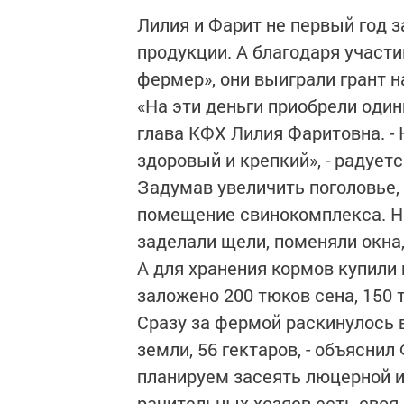
Лилия и Фарит не первый год
продукции. А благодаря участ
фермер», они выиграли грант н
«На эти деньги приобрели один
глава КФХ Лилия Фаритовна. - 
здоровый и крепкий», - радует
Задумав увеличить поголовье,
помещение свинокомп­лекса. Н
заделали щели, поменяли окна
А для хранения кормов купили 
заложено 200 тюков сена, 150 
Сразу за фермой раскинулось 
земли, 56 гектаров, - объяснил
планируем засеять люцерной и
рачительных хозяев есть своя