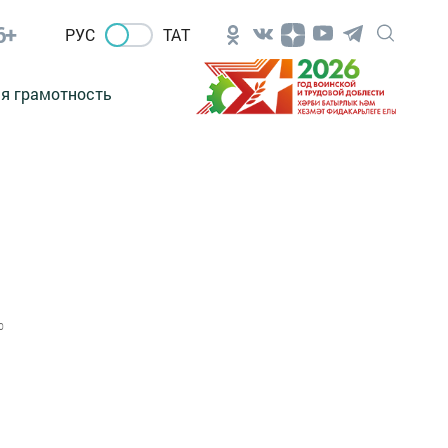
6+
РУС
ТАТ
я грамотность
0