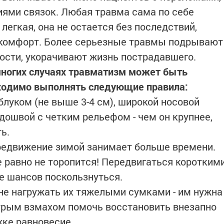
ями связок. Любая травма сама по себе
легкая, она не остается без последствий,
комфорт. Более серьезные травмы подрывают
ности, укорачивают жизнь пострадавшего.
многих случаях травматизм может быть
бходимо выполнять следующие правила:
блуком (не выше 3-4 см), широкой носовой
дошвой с четким рельефом - чем он крупнее,
ь.
редвижение зимой занимает больше времени.
е равно не торопится! Передвигаться коротким
е шансов поскользнуться.
 не нагружать их тяжелыми сумками - им нужна
трым взмахом помочь восстановить внезапно
жке равновесие.