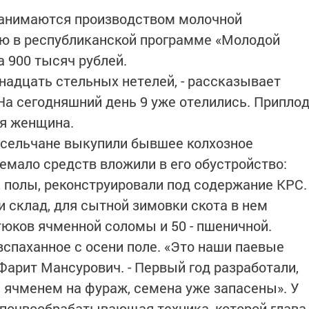
 занимаются производством молочной
ию в республиканской программе «Молодой
а 900 тысяч рублей.
надцать стельных нетелей, - рассказывает
На сегодняшний день 9 уже отелились. Припло
ся женщина.
 сельчане выкупили бывшее колхозное
емало средств вложили в его обустройство:
, полы, реконструировали под содержание КРС.
и склад, для сытной зимовки скота в нем
тюков ячменной соломы и 50 - пшеничной.
вспаханное с осени поле. «Это наши паевые
 Фарит Мансурович. - Первый год разработали,
 ячменем на фураж, семена уже запасены». У
 почвообрабатывающая техника, которой глава