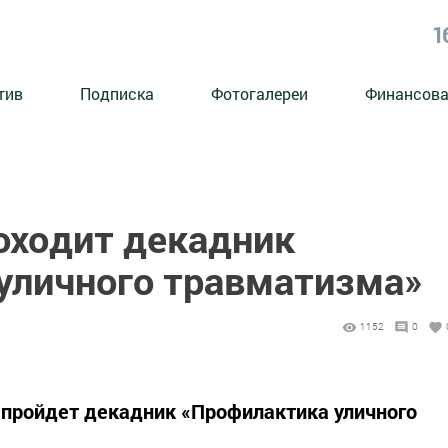
1
тив
Подписка
Фотогалереи
Финансова
оходит декадник
уличного травматизма»
1152
0
е пройдет декадник «Профилактика уличного