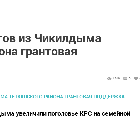
гов из Чикилдыма
она грантовая
1249
0
дыма увеличили поголовье КРС на семейной