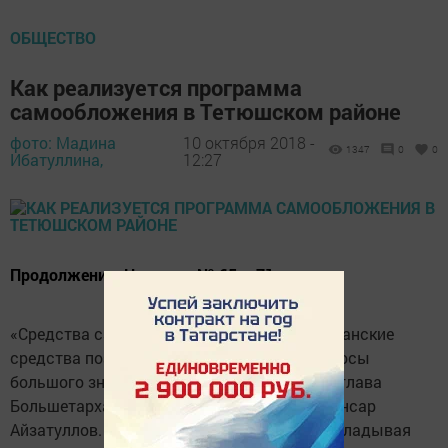
ОБЩЕСТВО
Как реализуется программа
самообложения в Тетюшском районе
фото: Мадина
10 октября 2018 -
1347
0
0
Ибатуллина,
12:27
Продолжение. Начало в № 65 – 71.
«Средства самообложения плюс рес­публиканские
средства позволяют решать местные вопросы
большого значения», – прокомментировал глава
Большетарханского сельского поселения Ансар
Айзатуллов. Пожеланий у сельчан много, вкладывая