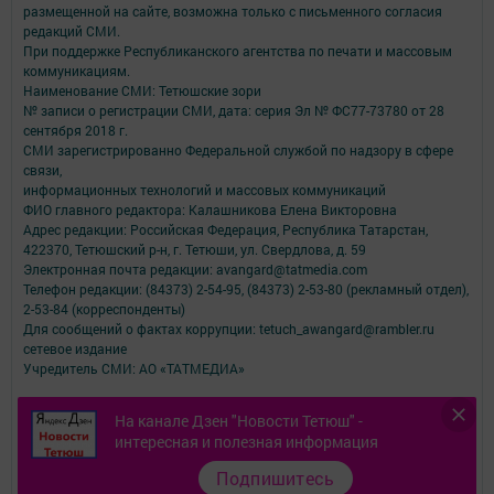
размещенной на сайте, возможна только с письменного согласия
редакций СМИ.
При поддержке Республиканского агентства по печати и массовым
коммуникациям.
Наименование СМИ: Тетюшские зори
№ записи о регистрации СМИ, дата: серия Эл № ФС77-73780 от 28
сентября 2018 г.
СМИ зарегистрированно Федеральной службой по надзору в сфере
связи,
информационных технологий и массовых коммуникаций
ФИО главного редактора: Калашникова Елена Викторовна
Адрес редакции: Российская Федерация, Республика Татарстан,
422370, Тетюшский р-н, г. Тетюши, ул. Свердлова, д. 59
Электронная почта редакции: avangard@tatmedia.com
Телефон редакции: (84373) 2-54-95, (84373) 2-53-80 (рекламный отдел),
2-53-84 (корреспонденты)
Для сообщений о фактах коррупции: tetuch_awangard@rambler.ru
сетевое издание
Учредитель СМИ: АО «ТАТМЕДИА»
Антикоррупционная политика
На канале Дзен "Новости Тетюш" -
АО «ТАТМЕДИА» использует «cookie»
для персонализации сервисов и
интересная и полезная информация
удобства пользователей сайтом.
Использование «cookie» можно отменить в настройках браузера.
Подпишитесь
Политика конфиденциальности