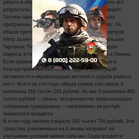
деньги в общее дело, каж­дому хочется увидеть его
результаты, образно говоря, у собственных ворот.
Потому одна из самых больших сумм в рамках
программы направляется на улучшение дорог. Их
общая протяженность в поселении – 22038 метров.
Метр за метром обустраиваются улицы в Больших
Тарханах: Пио­нерская, Советская, Ленина, Карла
Маркса; в Нижних Тарханах – Первомайская и Ленина.
Если сравнивать по годам суммы, вложенные в
благоустройство сел, можно судить о растущей
активнос­ти и неравнодушии жителей к судьбе родных
мест. Всего за эти годы общая сумма составила 4
миллиона 356 тысяч 250 рублей. Из них 3 миллиона 485
тысяч рублей – сумма, четырехкратно превышающая
собранную гражданами, – направлены из респуб­
ликанского бюджета.
В этом году жители собрали 265 тысяч 750 рублей. Эти
средства, умноженные на 4, вновь направят на
улучшение условий жизни сельчан. Сюда входят и