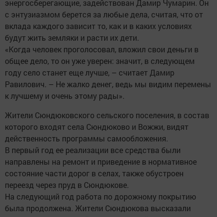
энергосберегающие, задействован Дамир Чумарин. Он
с энтузиазмом берется за любые дела, считая, что от
вклада каждого зависит то, как и в каких условиях
будут жить земляки и расти их дети.
«Когда человек проголосовал, вложил свои деньги в
общее дело, то он уже уверен: значит, в следующем
году село станет еще лучше, – считает Дамир
Равилович. – Не жалко денег, ведь мы видим перемены
к лучшему и очень этому рады».
Жители Сюндюковского сельского поселения, в состав
которого входят села Сюндюково и Вожжи, видят
действенность программы самообложения.
В первый год ее реализации все средства были
направлены на ремонт и приведение в нормативное
состояние части дорог в селах, также обустроен
переезд через пруд в Сюндюкове.
На следующий год работа по дорожному покрытию
была продолжена. Жители Сюндюкова высказали