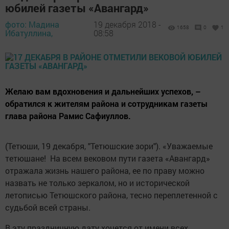
юбилей газеты «Авангард»
фото: Мадина
19 декабря 2018 -
1658
0
1
Ибатуллина,
08:58
Желаю вам вдохновения и дальнейших успехов, –
обратился к жителям района и сотрудникам газеты
глава района ­Рамис Сафиуллов.
(Тетюши, 19 декабря, "Тетюшские зори"). «Уважаемые
тетюшане! На всем вековом пути газета «Авангард»
отражала жизнь нашего района, ее по праву можно
назвать не только зеркалом, но и исторической
летописью Тетюшского рай­она, тесно переплетенной с
судьбой всей страны.
В эту праздничную дату хочется от имени всех