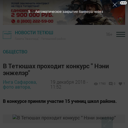
3
Автоматическое закрытие баннера через
НОВОСТИ ТЕТЮШ
16+
Газета "Авангард" - Тетюшский район
ОБЩЕСТВО
В Тетюшах проходит конкурс " Нэни
энжелэр"
Инга Сафарова,
19 декабря 2018 -
1760
0
1
фото автора,
11:52
В конкурсе приняли участие 15 учениц школ района.