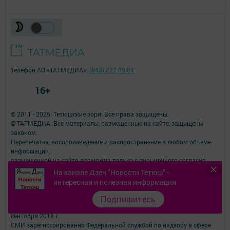
Телефон АО «ТАТМЕДИА»:
(843) 222 09 84
16+
© 2011 - 2026. Тетюшские зори. Все права защищены.
© ТАТМЕДИА. Все материалы, размещенные на сайте, защищены
законом.
Перепечатка, воспроизведение и распространение в любом объеме
информации,
размещенной на сайте, возможна только с письменного согласия
редакций СМИ.
На канале Дзен "Новости Тетюш" -
При поддержке Республиканского агентства по печати и массовым
интересная и полезная информация
коммуникациям.
Наименование СМИ: Тетюшские зори
Подпишитесь
№ записи о регистрации СМИ, дата: серия Эл № ФС77-73780 от 28
сентября 2018 г.
СМИ зарегистрированно Федеральной службой по надзору в сфере