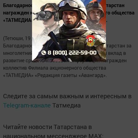
Благодарностью Президента Республики Татарстан
награжден коллектив Филиала акционерного общества
«ТАТМЕДИА» «Редакция газеты «Авангард».
(Тетюши, 19 декабря, "Тетюшские зори").
Благодарностью Президента Республики Татарстан за
многолетний плодотворный труд и большой вклад в
развитие средств массовой информации награжден
коллектив Филиала акционерного общества
«ТАТМЕДИА» «Редакция газеты «Авангард».
Следите за самым важным и интересным в
Telegram-канале
Татмедиа
Читайте новости Татарстана в
национальном мессенджере MАХ: