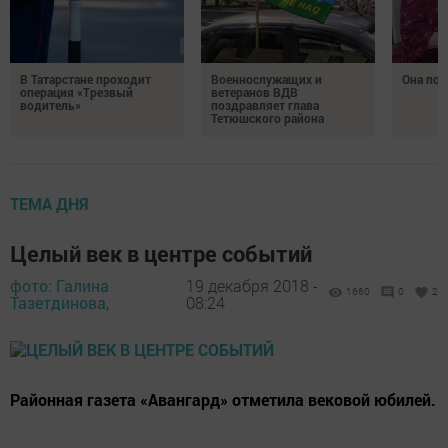
В Татарстане проходит
Военнослужащих и
Она по
операция «Трезвый
ветеранов ВДВ
водитель»
поздравляет глава
Тетюшского района
ТЕМА ДНЯ
Целый век в центре событий
фото: Галина
19 декабря 2018 -
1660
0
2
Тазетдинова,
08:24
Районная газета «Авангард» отметила вековой юбилей.