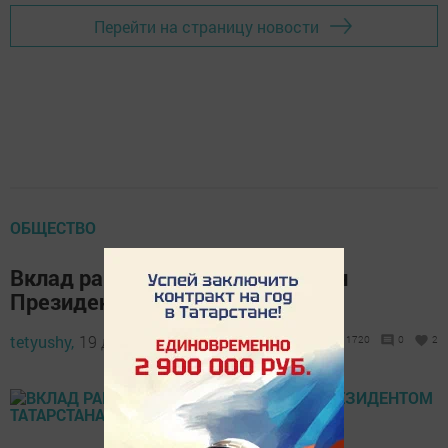
Перейти на страницу новости
ОБЩЕСТВО
Вклад районной газеты отмечен
Президентом Татарстана
tetyushy,
19 декабря 2018 - 09:32
1720
0
2