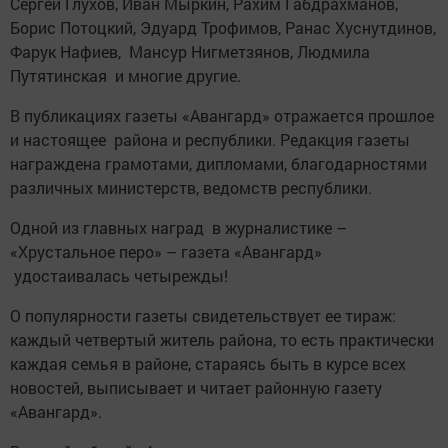
Сергей Глухов, Иван Мыркин, Рахим Габдрахманов,
Борис Потоцкий, Эдуард Трофимов, Ранас Хуснутдинов,
Фарук Нафиев, Мансур Нигметзянов, Людмила
Путятинская и многие другие.
В публикациях газеты «Авангард» отражается прошлое
и настоящее района и республики. Редакция газеты
награждена грамотами, дипломами, благодарностями
различных министерств, ведомств республики.
Одной из главных наград в журналистике –
«Хрустальное перо» – газета «Авангард»
удостаивалась четырежды!
О популярности газеты свидетельствует ее тираж:
каждый четвертый житель района, то есть практически
каж­дая семья в районе, стараясь быть в курсе всех
новостей, выписывает и читает районную газету
«Авангард».