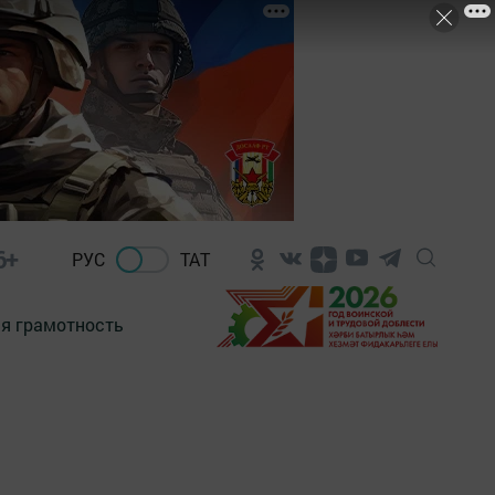
6+
РУС
ТАТ
я грамотность