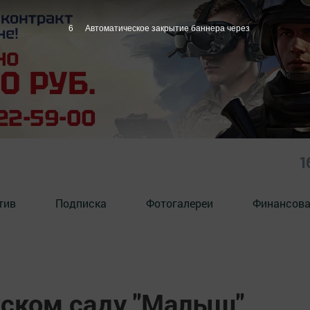
5
Автоматическое закрытие баннера через
1
тив
Подписка
Фотогалереи
Финансова
тском саду "Малыш"