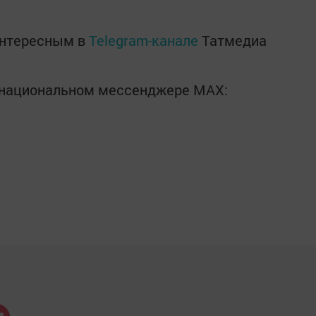
интересным в
Telegram-канале
Татмедиа
в национальном мессенджере MАХ: