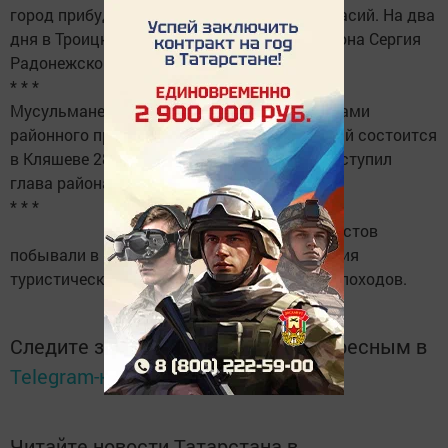
город прибудет владыка Татарстана Анастасий. На два
дня в Троицкий собор будет привезена и икона Сергия
Радонежского.
* * *
Мусульмане района смогут стать участниками
районного праздника Ураза байрам, который состоится
в Кляшеве 28 июля. С такой инциативой выступил
глава района Валерий Чершинцев.
* * *
Около трех тысяч туристов
побывали в нашем районе с начала открытия
туристического сезона. Принято уже 17 теплоходов.
Следите за самым важным и интересным в
Telegram-канале
Татмедиа
Читайте новости Татарстана в