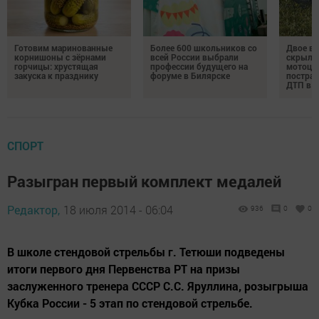
Готовим маринованные
Более 600 школьников со
Двое в
корнишоны с зёрнами
всей России выбрали
скрылис
горчицы: хрустящая
профессии будущего на
мотоци
закуска к празднику
форуме в Билярске
пострад
ДТП в Т
СПОРТ
Разыгран первый комплект медалей
Редактор,
18 июля 2014 - 06:04
936
0
0
В школе стендовой стрельбы г. Тетюши подведены
итоги первого дня Первенства РТ на призы
заслуженного тренера СССР С.С. Яруллина, розыгрыша
Кубка России - 5 этап по стендовой стрельбе.