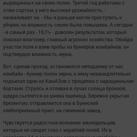
выращенных на своих полях. Третий год работаем с
этим сор­том, у него высокая урожайность, -
нахваливает он. - Мы и раньше могли приступить к
уборке, но влажность семян была повышена. А сегодня
- в самый раз - 16,1!» - доволен результатом, который
показал влагомер, главный агроном хозяйства. Обойдя
участок поля и взяв пробы из бункеров комбайнов, он
подтвердил влажность зерна.
Вот, сделав проход, остановился неподалеку от нас
комбайн - бункер полон зерна, к нему незамедлительно
подъехал один из КамАЗов с прицепом с наращенными
бортами. Струясь и отливая в лучах солнца бронзой,
щедро сыплется из шнека пшеница. Бережно укрытая
брезентом, отправляется она в Буинский
хлебоприемный пункт, на семенной завод.
Чувствуется радостное волнение земледельцев,
которые не сводят глаз с кораблей полей. Их в