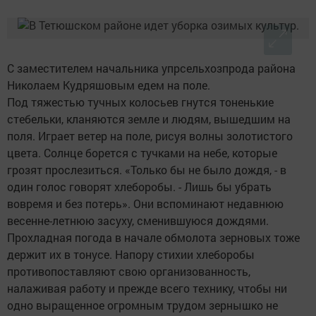
С заместителем начальника упрсельхозпрода района
Николаем Кудряшовым едем на поле.
Под тяжестью тучных колосьев гнутся тоненькие
стебельки, кланяются земле и людям, вышедшим на
поля. Играет ветер на поле, рисуя волны золотистого
цвета. Солнце борется с тучками на небе, которые
грозят прослезиться. «Только бы не было дождя, - в
один голос говорят хлеборобы. - Лишь бы убрать
вовремя и без потерь». Они вспоминают недавнюю
весенне-летнюю засуху, сменившуюся дождями.
Прохладная погода в начале обмолота зерновых тоже
держит их в тонусе. Напору стихии хлеборобы
противопоставляют свою организованность,
налаживая работу и преж­де всего технику, чтобы ни
одно выращенное огромным трудом зернышко не