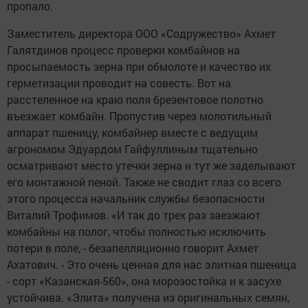
пропало.
Заместитель директора ООО «Содружество» Ахмет
Галятдинов процесс проверки комбайнов на
просыпаемость зерна при обмолоте и качество их
герметизации проводит на совесть. Вот на
расстеленное на краю поля брезентовое полотно
въезжает комбайн. Пропустив через молотильный
аппарат пшеницу, комбайнер вместе с ведущим
агрономом Эдуардом Гайфуллиным тщательно
осматривают место утечки зерна и тут же заделывают
его монтажной пеной. Также не сводит глаз со всего
этого процесса начальник службы безопасности
Виталий Трофимов. «И так до трех раз заезжают
комбайны на полог, чтобы полностью исключить
потери в поле, - безапелляционно говорит Ахмет
Ахатович. - Это очень ценная для нас элитная пшеница
- сорт «Казанская-560», она морозостойка и к засухе
устойчива. «Элита» получена из оригинальных семян,