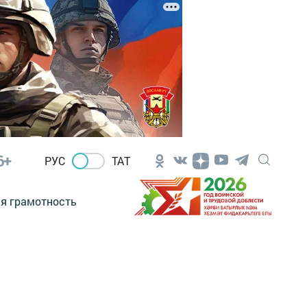
6+
РУС
ТАТ
я грамотность