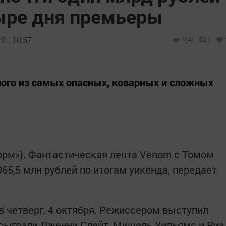
тыре дня премьеры
8 - 10:57
1242
0
ного из самых опасных, коварных и сложных
форм»). Фантастическая лента Venom с Томом
965,5 млн рублей по итогам уикенда, передает
 четверг, 4 октября. Режиссером выступил
сыграли Дженни Слейт, Мишель Уильямс и Риз