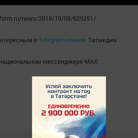
nform.ru/news/2018/10/08/629251/
интересным в
Telegram-канале
Татмедиа
в национальном мессенджере MАХ: