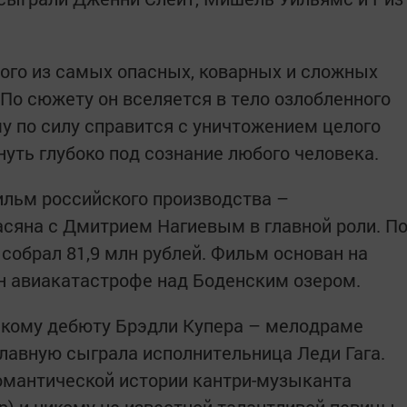
ого из самых опасных, коварных и сложных
 По сюжету он вселяется в тело озлобленного
у по силу справится с уничтожением целого
нуть глубоко под сознание любого человека.
ильм российского производства –
сяна с Дмитрием Нагиевым в главной роли. П
собрал 81,9 млн рублей. Фильм основан на
н авиакатастрофе над Боденским озером.
скому дебюту Брэдли Купера – мелодраме
главную сыграла исполнительница Леди Гага.
омантической истории кантри-музыканта