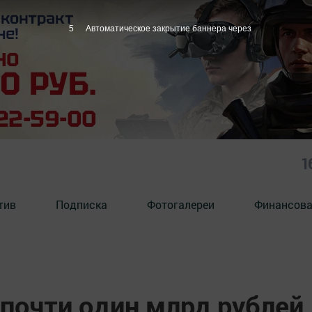
4
Автоматическое закрытие баннера через
1
тив
Подписка
Фотогалереи
Финансова
 почти один млрд рублей