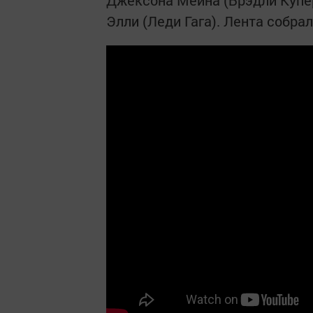
Джексона Мейна (Брэдли Купер
Элли (Леди Гага). Лента собрал