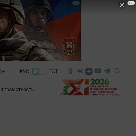
6+
РУС
ТАТ
я грамотность