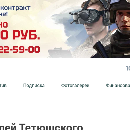
1
тив
Подписка
Фотогалереи
Финансова
лей Тетюшского