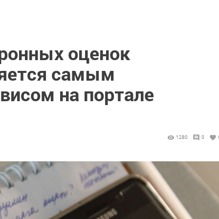
ронных оценок
ляется самым
висом на портале
1280
0