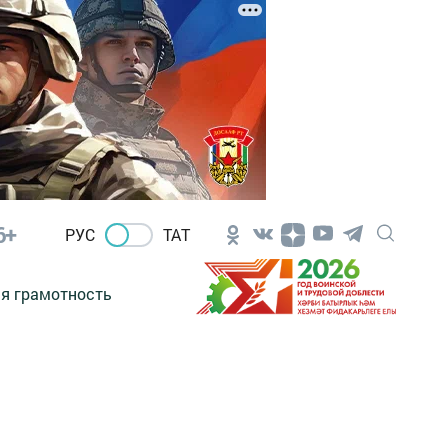
6+
РУС
ТАТ
я грамотность