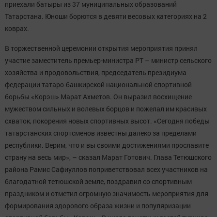
приехали батыры из 37 муниципальных образований
Татарстана. Юноши борются в девяти весовых категориях на 2
коврах.
В торжественной церемонии открытия мероприятия принял
участие заместитель премьер-министра РТ – министр сельского
хозяйства и продовольствия, председатель президиума
федерации татаро-башкирской национальной спортивной
борьбы «Корэш» Марат Ахметов. Он выразил восхищение
мужеством сильных и волевых борцов и пожелал им красивых
схваток, покорения новых спортивных высот. «
Сегодня победы
татарстанских спортсменов известны далеко за пределами
республики.
Верим, что и вы своими достижениями прославите
страну на весь мир», – сказал Марат Готович. Глава Тетюшского
района Рамис Сафиуллов поприветствовал всех участников на
благодатной тетюшской земле, поздравил со спортивным
праздником и отметил огромную значимость мероприятия для
формирования здорового образа жизни и популяризации