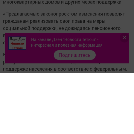
многоквартирных домов и других мерах поддержки.
«Предлагаемые законопроектом изменения позволят
гражданам реализовать свои права на меры
социальной поддержки, не дожидаясь пенсионного
возраста», – подчеркнула председатель Комитета по
На канале Дзен "Новости Тетюш" -
социальной политике.
интересная и полезная информация
Кроме того, законопроект направлен на приведение
Подпишитесь
республиканского закона об адресной социальной
поддержке населения в соответствие с федеральным,
которым вносятся изменения в Жилищный кодекс РФ.
В частности, с 1 января 2019 года компенсация
расходов на уплату взноса на капремонт общего
имущества в многоквартирном доме будет
предоставляться собственникам жилых помещений,
достигшим 70 лет и старше, проживающим в семье не
только с неработающими 60-летними мужчинами и 55-
летними женщинами, но и с инвалидами I и II групп.