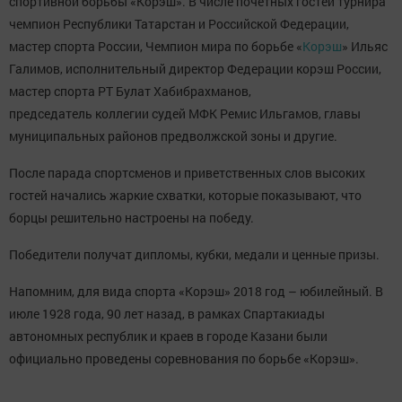
спортивной борьбы «Корэш». В числе почетных гостей турнира
чемпион Республики Татарстан и Российской Федерации,
мастер спорта России, Чемпион мира по борьбе «
Корэш
» Ильяс
Галимов,
исполнительный директор Федерации корэш России,
мастер спорта РТ Булат Хабибрахманов,
п
редседатель коллегии судей МФК Ремис Ильгамов,
главы
муниципальных районов предволжской зоны и другие.
После парада спортсменов и приветственных слов высоких
гостей начались жаркие схватки, которые показывают, что
борцы решительно настроены на победу.
Победители получат дипломы, кубки, медали и ценные призы.
Напомним, для вида спорта «Корэш» 2018 год – юбилейный. В
июле 1928 года, 90 лет назад, в рамках Спартакиады
автономных республик и краев в городе Казани были
официально проведены соревнования по борьбе «Корэш».