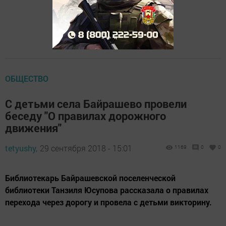
ОБЩЕСТВО
С детьми села Байрашево провели
беседу "О правилах дорожного
движения"
tetyushy,
29 сентября 2018 - 15:01
1169
0
0
Библиотекарь Байрашевской поселенческой
библиотеки Танзиля Юсупова рассказала о правилах
перехода через дорогу и провела с детьми викторину.