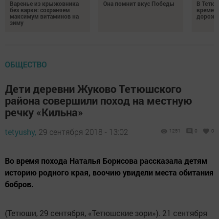
Варенье из крыжовника
Она помнит вкус Победы
В Тетюш
без варки: сохраняем
времен
максимум витаминов на
дорожн
зиму
ОБЩЕСТВО
Дети деревни Жуково Тетюшского
района совершили поход на местную
речку «Кильна»
tetyushy,
29 сентября 2018 - 13:02
1251
0
0
Во время похода Наталья Борисова рассказала детям
историю родного края, воочию увидели места обитания
бобров.
(Тетюши, 29 сентября, «Тетюшские зори»). 21 сентября