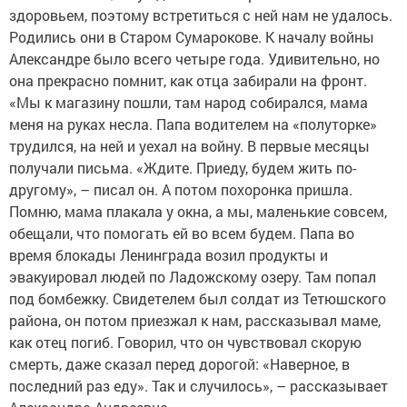
здоровьем, по­этому встретиться с ней нам не удалось.
Родились они в Старом Сумарокове. К началу войны
Александ­ре было всего четыре года. Удивительно, но
она прекрасно помнит, как отца забирали на фронт.
«Мы к магазину пошли, там народ собирался, мама
меня на руках несла. Папа водителем на «полуторке»
трудился, на ней и уехал на войну. В первые месяцы
получали письма. «Ждите. Приеду, будем жить по-
другому», – писал он. А потом похоронка пришла.
Помню, мама плакала у окна, а мы, маленькие совсем,
обещали, что помогать ей во всем будем. Папа во
время блокады Ленинграда возил продукты и
эвакуировал людей по Ладожскому озеру. Там попал
под бомбежку. Свидетелем был солдат из Тетюшского
района, он потом приезжал к нам, рассказывал маме,
как отец погиб. Говорил, что он чувствовал скорую
смерть, даже сказал перед дорогой: «Наверное, в
последний раз еду». Так и случилось», – рассказывает