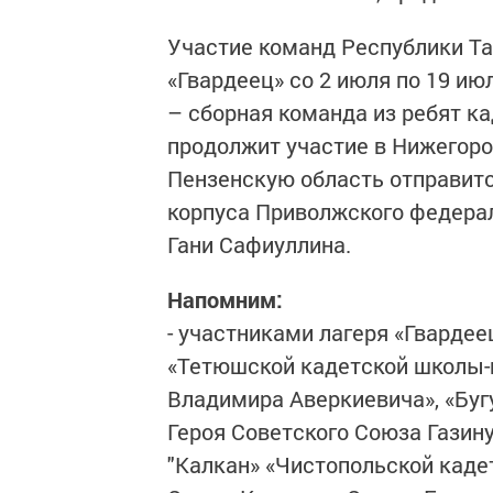
Участие команд Республики Т
«Гвардеец» со 2 июля по 19 ию
– сборная команда из ребят к
продолжит участие в Нижегоро
Пензенскую область отправитс
корпуса Приволжского федерал
Гани Сафиуллина.
Напомним:
- участниками лагеря «Гвардее
«Тетюшской кадетской школы-
Владимира Аверкиевича», «Бу
Героя Советского Союза Газин
"Калкан» «Чистопольской каде