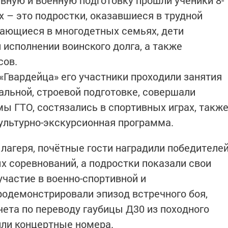
вную и военную подготовку прошли ученики 8-
х – это подростки, оказавшиеся в трудной
вающиеся в многодетных семьях, дети
 исполнении воинского долга, а также
сов.
«Гвардейца» его участники проходили занятия
иальной, строевой подготовке, совершали
ы ГТО, состязались в спортивных играх, такж
ультурно-экскурсионная программа.
лагеря, почётные гости наградили победителе
х соревнований, а подростки показали свои
участие в военно-спортивной и
родемонстрировали эпизод встречного боя,
чета по переводу гаубицы Д30 из походного
или концертные номера.