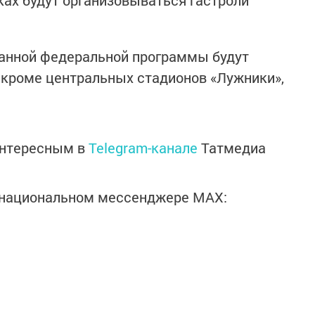
ках будут организовываться гастроли
данной федеральной программы будут
 кроме центральных стадионов «Лужники»,
интересным в
Telegram-канале
Татмедиа
в национальном мессенджере MАХ: