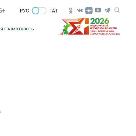
6+
РУС
ТАТ
я грамотность
0