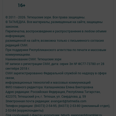
16+
© 2011 - 2026. Тетюшские зори. Все права защищены.
© ТАТМЕДИА. Все материалы, размещенные на сайте, защищены
законом.
Перепечатка, воспроизведение и распространение в любом объеме
информации,
размещенной на сайте, возможна только с письменного согласия
редакций СМИ.
При поддержке Республиканского агентства по печати и массовым
коммуникациям.
Наименование СМИ: Тетюшские зори
№ записи о регистрации СМИ, дата: серия Эл № ФС77-73780 от 28
сентября 2018 г.
СМИ зарегистрированно Федеральной службой по надзору в сфере
связи,
информационных технологий и массовых коммуникаций
ФИО главного редактора: Калашникова Елена Викторовна
Адрес редакции: Российская Федерация, Республика Татарстан,
422370, Тетюшский р-н, г. Тетюши, ул. Свердлова, д. 59
Электронная почта редакции: avangard@tatmedia.com
Телефон редакции: (84373) 2-54-95, (84373) 2-53-80 (рекламный отдел),
2-53-84 (корреспонденты)
Для сообщений о фактах коррупции: tetuch_awangard@rambler.ru