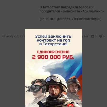
В Татарстане наградили более 200
победителей чемпионата «Абилимпикс»
(Тетюши, 2 декабря, «Тетюшские зори»).
02 декабря 2022, 15:01
949
0
0