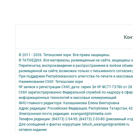
Кон
© 2011 - 2026. Тетюшские зори. Все права защищены.
© ТАТМЕДИА. Все материалы, размещенные на сайте, защищены з
Перепечатка, воспроизведение и распространение в любом объе
размещенной на сайте, возможна только с письменного согласия
При поддержке Республиканского агентства по печати и массов
Наименование СМИ: Тетюшские зори
№ записи о регистрации СМИ, дата: серия Эл № ФС77-73780 от 28 
СМИ зарегистрированно Федеральной службой по надзору в сфере
информационных технологий и массовых коммуникаций
ФИО главного редактора: Калашникова Елена Викторовна
Адрес редакции: Российская Федерация, Республика Татарстан, 4223
Электронная почта редакции: avangard@tatmedia.com
Телефон редакции: (84373) 2-54-95, (84373) 2-53-80 (рекламный отд
Для сообщений о фактах коррупции: tetuch_awangard@rambler.ru
сетевое издание