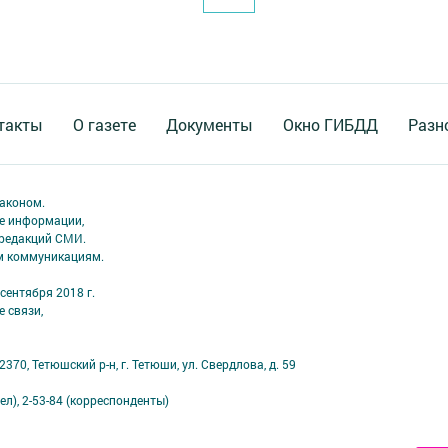
такты
О газете
Документы
Окно ГИБДД
Разн
аконом.
ме информации,
 редакций СМИ.
ым коммуникациям.
сентября 2018 г.
 связи,
70, Тетюшский р-н, г. Тетюши, ул. Свердлова, д. 59
ел), 2-53-84 (корреспонденты)