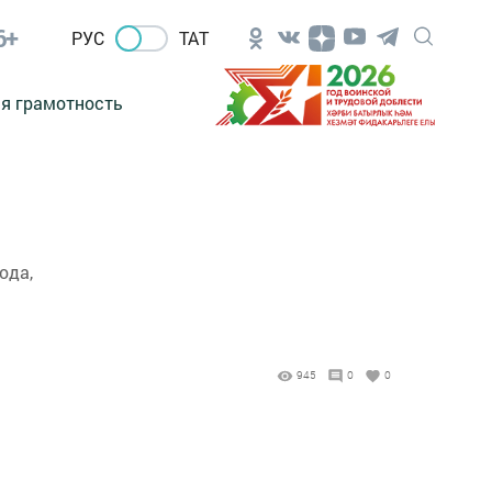
6+
РУС
ТАТ
я грамотность
ода,
945
0
0