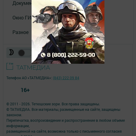
Документы
Окно ГИБДД
Разное
Телефон АО «ТАТМЕДИА»:
(843) 222 09 84
16+
© 2011 - 2026. Тетюшские зори. Все права защищены.
© ТАТМЕДИА. Все материалы, размещенные на сайте, защищены
законом.
Перепечатка, воспроизведение и распространение в любом объеме
информации,
размещенной на сайте, возможна только с письменного согласия