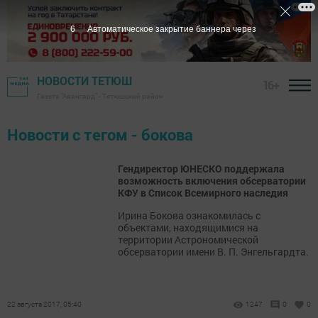
6
Автоматическое закрытие баннера через
НОВОСТИ ТЕТЮШ
16+
Газета "Авангард" - Тетюшский район
Новости с тегом - бокова
Гендиректор ЮНЕСКО поддержала
возможность включения обсерватории
КФУ в Список Всемирного наследия
Ирина Бокова ознакомилась с
объектами, находящимися на
территории Астрономической
обсерватории имени В. П. Энгельгардта.
22 августа 2017, 05:40
1247
0
0