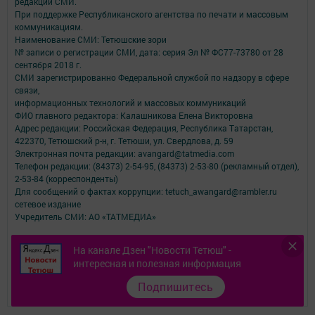
редакций СМИ.
При поддержке Республиканского агентства по печати и массовым
коммуникациям.
Наименование СМИ: Тетюшские зори
№ записи о регистрации СМИ, дата: серия Эл № ФС77-73780 от 28
сентября 2018 г.
СМИ зарегистрированно Федеральной службой по надзору в сфере
связи,
информационных технологий и массовых коммуникаций
ФИО главного редактора: Калашникова Елена Викторовна
Адрес редакции: Российская Федерация, Республика Татарстан,
422370, Тетюшский р-н, г. Тетюши, ул. Свердлова, д. 59
Электронная почта редакции: avangard@tatmedia.com
Телефон редакции: (84373) 2-54-95, (84373) 2-53-80 (рекламный отдел),
2-53-84 (корреспонденты)
Для сообщений о фактах коррупции: tetuch_awangard@rambler.ru
сетевое издание
Учредитель СМИ: АО «ТАТМЕДИА»
Антикоррупционная политика
На канале Дзен "Новости Тетюш" -
АО «ТАТМЕДИА» использует «cookie»
для персонализации сервисов и
интересная и полезная информация
удобства пользователей сайтом.
Использование «cookie» можно отменить в настройках браузера.
Подпишитесь
Политика конфиденциальности