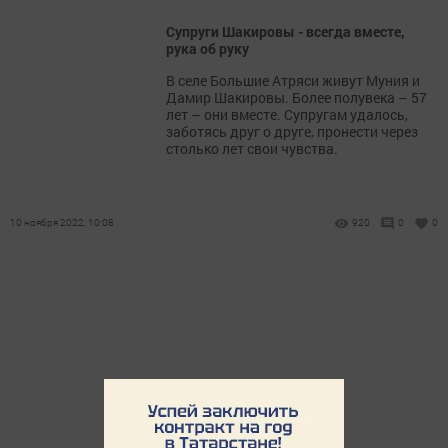
Супруги Шакировы - всегда вместе,
рука об руку
В селе Большие Атряси живут Муния и
Дамир Шакировы. Более полувека – 57
лет – они вместе. Супругам удалось,
заботясь друг о друге, пронести через
столько лет свои чувства.
10 ноября 2022, 10:08
920
0
0