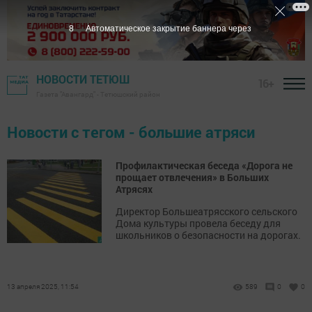
7
Автоматическое закрытие баннера через
НОВОСТИ ТЕТЮШ
16+
Газета "Авангард" - Тетюшский район
Новости с тегом - большие атряси
Профилактическая беседа «Дорога не
прощает отвлечения» в Больших
Атрясях
Директор Большеатрясского сельского
Дома культуры провела беседу для
школьников о безопасности на дорогах.
13 апреля 2025, 11:54
589
0
0