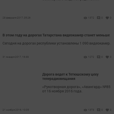
28 февраля 2017, 05:26
1372
0
0
В этом году на дорогах Татарстана видеокамер станет меньше
Сегодня на дорогах республики установлены 1 090 видеокамер.
31 января 2017, 16:39
1272
0
0
Дорога ведет к Тетюшскому цеху
телерадиовещания
«Рукотворная дорога», «Авангард» №85
от 16 ноября 2016 года.
21 ноября 2016, 10:05
1373
0
0