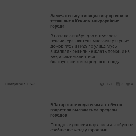
Замечательную инициативу проявили
тетюшане в Южном микрорайоне
города
В начале октября два энтузиаста-
пенсионера - жители многоквартирных
домов №27 и №29 по улице Мусы
Джалиля - решили не ждать помощи из
вне, а самим заняться
благоустройством родного города.
11 ноября 2016, 12:40
1171
0
0
В Татарстане водителям автобусов
запретили выезжать за пределы
городов
Погодные условия нарушили автобусное
сообщение между городами.