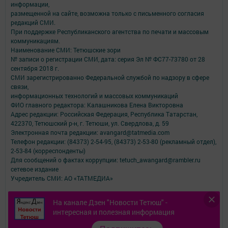
информации,
размещенной на сайте, возможна только с письменного согласия
редакций СМИ.
При поддержке Республиканского агентства по печати и массовым
коммуникациям.
Наименование СМИ: Тетюшские зори
№ записи о регистрации СМИ, дата: серия Эл № ФС77-73780 от 28
сентября 2018 г.
СМИ зарегистрированно Федеральной службой по надзору в сфере
связи,
информационных технологий и массовых коммуникаций
ФИО главного редактора: Калашникова Елена Викторовна
Адрес редакции: Российская Федерация, Республика Татарстан,
422370, Тетюшский р-н, г. Тетюши, ул. Свердлова, д. 59
Электронная почта редакции: avangard@tatmedia.com
Телефон редакции: (84373) 2-54-95, (84373) 2-53-80 (рекламный отдел),
2-53-84 (корреспонденты)
Для сообщений о фактах коррупции: tetuch_awangard@rambler.ru
сетевое издание
Учредитель СМИ: АО «ТАТМЕДИА»
Антикоррупционная политика
На канале Дзен "Новости Тетюш" -
АО «ТАТМЕДИА» использует «cookie»
для персонализации сервисов и
интересная и полезная информация
удобства пользователей сайтом.
Использование «cookie» можно отменить в настройках браузера.