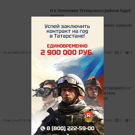
И в Зеленовке Тетюшского района будет
дорога
Жители Нармонского поселения заявили
о своих проблемах.
09 сентября 2016, 03:39
1563
0
0
Споры вокруг дороги
- Хотим знать, когда будет
достраиваться дорога на оставшиеся от
само­обложения деньги? Жители
Тоншермы, Тетюшский район
16 августа 2016, 09:07
1439
0
0