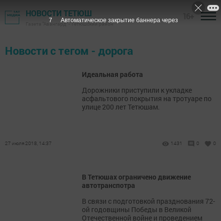
НОВОСТИ ТЕТЮШ
16+
7
Автоматическое закрытие баннера через
Газета "Авангард" - Тетюшский район
Новости с тегом - дорога
Идеальная работа
Дорожники приступили к укладке
асфальтового покрытия на тротуаре по
улице 200 лет Тетюшам.
27 июля 2018, 14:37
1431
0
0
В Тетюшах ограничено движение
автотранспотра
В связи с подготовкой празднования 72-
ой годовщины Победы в Великой
Отечественной войне и проведением