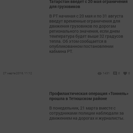
Татарстан введет с 20 мая ограничения
для грузовиков
В РТ начиная с 20 мая и по 31 августа
введут временные ограничения для
движения грузовиков по дорогам
регионального значения, если днем
температура будет выше 32 градусов
тепла. Об этом сообщается в
опубликованном постановлении
кабмина РТ.
27 марта 2016, 11:12
1431
0
0
Профилактическая операция «Тоннель»
прошла в Тетюшском районе
В понедельник, 21 марта вместе с
сотрудниками полиции наблюдали за
движением на дорогах и журналисты.