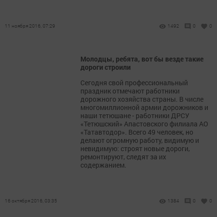
11 ноября 2016, 07:29
1492
0
0
Молодцы, ребята, вот бы везде такие
дороги строили
Сегодня свой профессиональный
праздник отмечают работники
дорожного хозяйства страны. В числе
многомиллионной армии дорожников и
наши тетюшане - работники ДРСУ
«Тетюшский» Апастовского филиала АО
«Тат­автодор». Всего 49 человек, но
делают огромную работу, видимую и
невидимую: строят новые дороги,
ремонтируют, следят за их
содержанием.
16 октября 2016, 03:35
1384
0
0