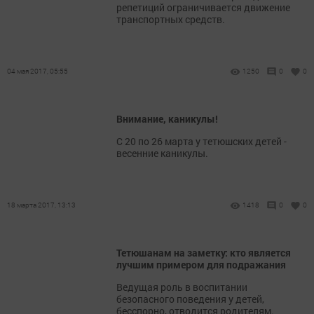
репетиций ограничивается движение
транспортных средств.
04 мая 2017, 05:55
1250
0
0
Внимание, каникулы!
С 20 по 26 марта у тетюшских детей -
весенние каникулы.
18 марта 2017, 13:13
1418
0
0
Тетюшанам на заметку: кто является
лучшим примером для подражания
Ведущая роль в воспитании
безопасного поведения у детей,
бесспорно, отводится родителям.