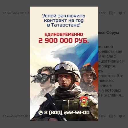
05 сентября 2018, 11:42
1522
0
1
В Тетюшах впервые состоялся Форум
юных граждан
Каждое поколение оставляет свой
добрый след на земле, и, перелистывая
страницы истории, мы в том числе с
уважением вспоминаем инициативные и
славные дела молодежи. Пионерия,
комсомол всегда отличались
организованностью и активностью. Эти
традиции, уже в духе сегодняшнего
времени, продолжают различные
общественные организации, у которых
не меньше интересных идей и желания...
15 ноября 2017, 01:01
1484
0
0