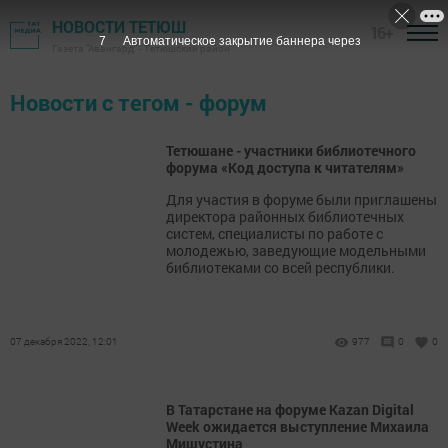
НОВОСТИ ТЕТЮШ
16+
7
Автоматическое закрытие баннера через
Газета "Авангард" - Тетюшский район
Новости с тегом - форум
Тетюшане - участники библиотечного
форума «Код доступа к читателям»
Для участия в форуме были приглашены
директора районных библиотечных
систем, специалисты по работе с
молодежью, заведующие модельными
библиотеками со всей республики.
07 декабря 2022, 12:01
977
0
0
В Татарстане на форуме Kazan Digital
Week ожидается выступление Михаила
Мишустина